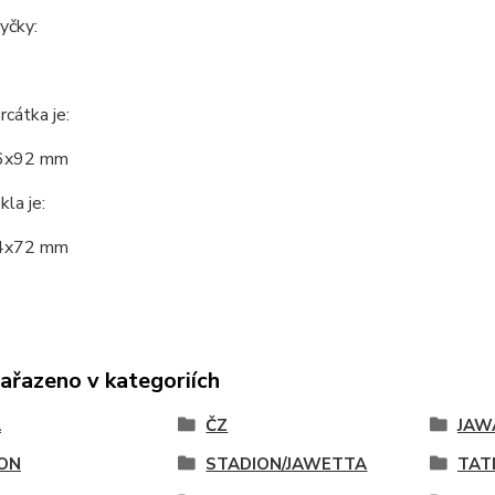
yčky:
rcátka je:
6x92 mm
kla je:
4x72 mm
zařazeno v kategoriích
A
ČZ
JAW
ON
STADION/JAWETTA
TAT