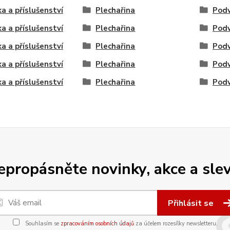
ka a příslušenství
Plechařina
Podv
ka a příslušenství
Plechařina
Podv
ka a příslušenství
Plechařina
Podv
ka a příslušenství
Plechařina
Podv
ka a příslušenství
Plechařina
Podv
epropásněte novinky, akce a slev
Přihlásit se
Souhlasím se
zpracováním osobních údajů
za účelem rozesílky newsletteru.