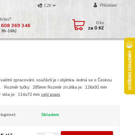
Přihlášení
CZK
dotaz?
0
ks
 608 369 346
za
0 Kč
á 9h-16h)
valitní zpracování, součástí je i objímka. Jedná se o Českou
. Rozměr tyčky: 285mm Rozměr zrcátka je: 126x92 mm
 skla je: 114x72 mm
celý popis
tupnost
Skladem