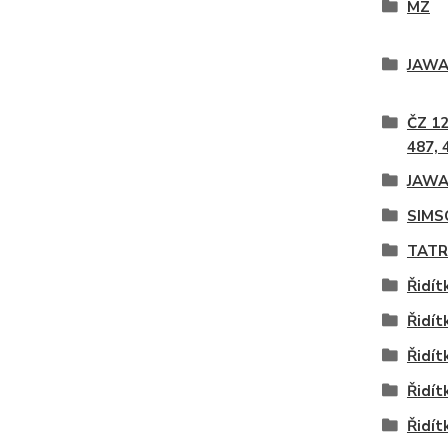
MZ
JAWA 
ČZ 12
487, 
JAWA 
SIMS
TATR
Řidít
Řidít
Řidít
Řidít
Řidít