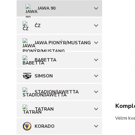
JAWA 90
ČZ
JAWA PIONÝR/MUSTANG
BABETTA
SIMSON
STADION/JAWETTA
Komple
TATRAN
Velmi kva
KORADO