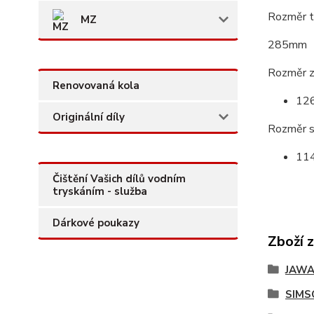
Rozměr t
MZ
285mm
Rozměr z
Renovovaná kola
12
Originální díly
Rozměr s
11
Čištění Vašich dílů vodním
tryskáním - služba
Dárkové poukazy
Zboží 
JAW
SIMS