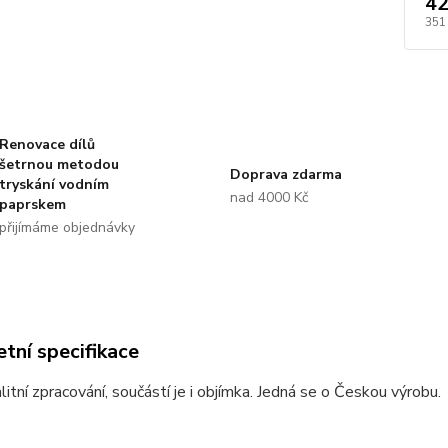
42
351
Renovace dílů
šetrnou metodou
Doprava zdarma
tryskání vodním
nad 4000 Kč
paprskem
přijímáme objednávky
tní specifikace
litní zpracování, součástí je i objímka. Jedná se o Českou výrobu.