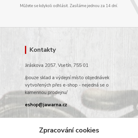
Můžete se kdykoli odhlásit. Zasíláme jednou za 14 dní.
Kontakty
Jiráskova 2057, Vsetín, 755 01
/pouze sklad a výdejní místo objednávek
vytvořených přes e-shop - nejedná se o
kamennou prodejnu/
eshop@jawarna.cz
tel.: +420 608 369 346
(po-pá 9h-16h)
Zpracování cookies