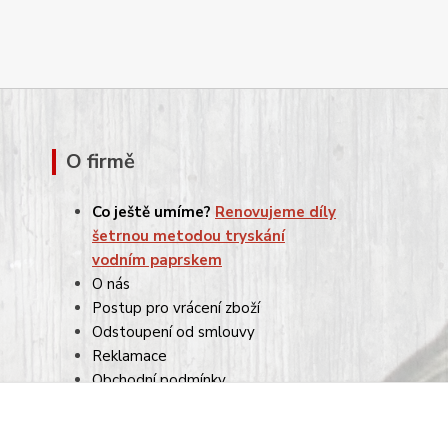
O firmě
Co ještě umíme?
Renovujeme díly
šetrnou metodou tryskání
vodním paprskem
O nás
Postup pro vrácení zboží
Odstoupení od smlouvy
Reklamace
Obchodní podmínky
Ochrana osobních údajů