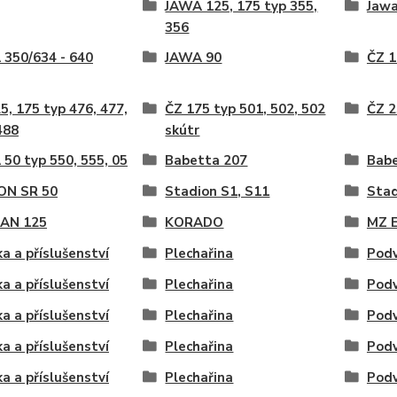
JAWA 125, 175 typ 355,
Jawa
356
350/634 - 640
JAWA 90
ČZ 1
5, 175 typ 476, 477,
ČZ 175 typ 501, 502, 502
ČZ 2
488
skútr
50 typ 550, 555, 05
Babetta 207
Babe
ON SR 50
Stadion S1, S11
Stad
AN 125
KORADO
MZ 
ka a příslušenství
Plechařina
Podv
ka a příslušenství
Plechařina
Podv
ka a příslušenství
Plechařina
Podv
ka a příslušenství
Plechařina
Podv
ka a příslušenství
Plechařina
Podv