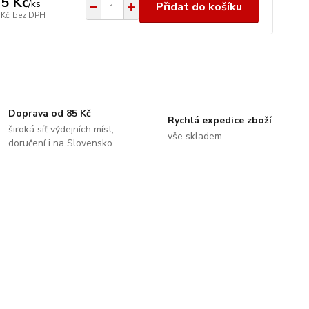
5 Kč
/
ks
Přidat do košíku
 Kč
bez DPH
Doprava od 85 Kč
Rychlá expedice zboží
široká síť výdejních míst,
vše skladem
doručení i na Slovensko