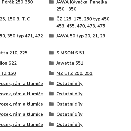
 Pérák 250-350
JAWA Kývačka, Panelka
250 - 350
25, 150 B, T, C
ČZ 125, 175, 250 typ 450,
453, 455, 470, 473, 475
50, 350 typ 471, 472
JAWA 50 typ 20, 21, 23
tta 210, 225
SIMSON S 51
ion S22
Jawetta 551
ETZ 150
MZ ETZ 250, 251
ozek, rám a tlumiče
Ostatní díly
ozek, rám a tlumiče
Ostatní díly
ozek, rám a tlumiče
Ostatní díly
ozek, rám a tlumiče
Ostatní díly
ozek, rám a tlumiče
Ostatní díly