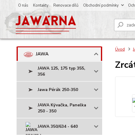
O nás
Kontakty
Renovace dílů
Obchodní podmínky
Och
Úvod
JAWA
Zrcá
JAWA 125, 175 typ 355,
356
Jawa Pérák 250-350
JAWA Kývačka, Panelka
250 - 350
JAWA 350/634 - 640