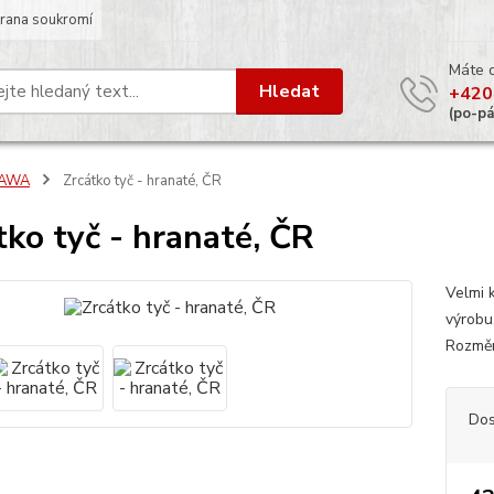
rana soukromí
Máte 
Hledat
+420
(po-p
JAWA
Zrcátko tyč - hranaté, ČR
tko tyč - hranaté, ČR
Velmi k
výrobu
Rozměr
Dos