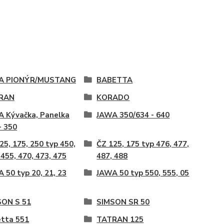
A PIONÝR/MUSTANG
BABETTA
RAN
KORADO
 Kývačka, Panelka
JAWA 350/634 - 640
- 350
25, 175, 250 typ 450,
ČZ 125, 175 typ 476, 477,
 455, 470, 473, 475
487, 488
 50 typ 20, 21, 23
JAWA 50 typ 550, 555, 05
SON S 51
SIMSON SR 50
tta 551
TATRAN 125