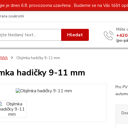
gie je dnes 6.8. provozovna uzavřena . Budeme se na Vás těšit opě
rana soukromí
Máte 
Hledat
+420
(po-p
JAWA
Objímka hadičky 9-11 mm
mka hadičky 9-11 mm
Pro PV
automo
Dos