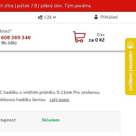
t zítra ( pátek 7.8.) pěkný den. Tým jawárna.
Přihlášení
CZK
dotaz?
0
ks
 608 369 346
za
0 Kč
á 9h-16h)
C hadičku o vnitřním průměru 9-11mm Pro zesílenou
bilovou hadičku černou.
celý popis
tupnost
Skladem