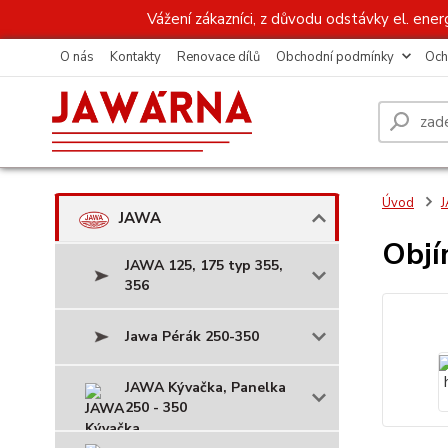
Vážení zákazníci, z důvodu odstávky el. ener
O nás
Kontakty
Renovace dílů
Obchodní podmínky
Och
Úvod
JAWA
Objí
JAWA 125, 175 typ 355,
356
Jawa Pérák 250-350
JAWA Kývačka, Panelka
250 - 350