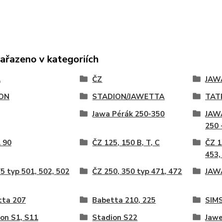
zařazeno v kategoriích
A
ČZ
JAW
ON
STADION/JAWETTA
TAT
Jawa Pérák 250-350
JAWA
250 
 90
ČZ 125, 150 B, T, C
ČZ 1
453,
5 typ 501, 502, 502
ČZ 250, 350 typ 471, 472
JAWA
tta 207
Babetta 210, 225
SIM
on S1, S11
Stadion S22
Jawe