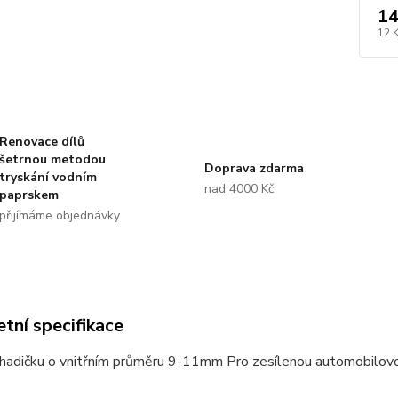
14
12 
Renovace dílů
šetrnou metodou
Doprava zdarma
tryskání vodním
nad 4000 Kč
paprskem
přijímáme objednávky
tní specifikace
hadičku o vnitřním průměru 9-11mm Pro zesílenou automobilovo