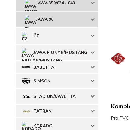
JAWA 350/634 - 640
JAWA 90
ČZ
JAWA PIONÝR/MUSTANG
BABETTA
SIMSON
STADION/JAWETTA
Komple
TATRAN
Pro PVC 
KORADO