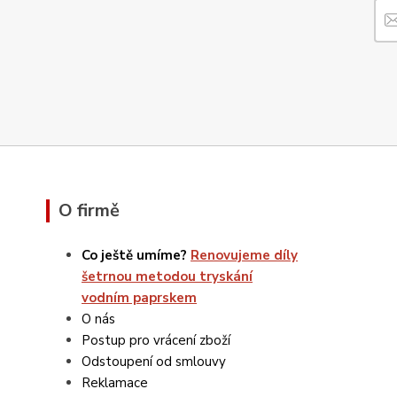
O firmě
Co ještě umíme?
Renovujeme díly
šetrnou metodou tryskání
vodním paprskem
O nás
Postup pro vrácení zboží
Odstoupení od smlouvy
Reklamace