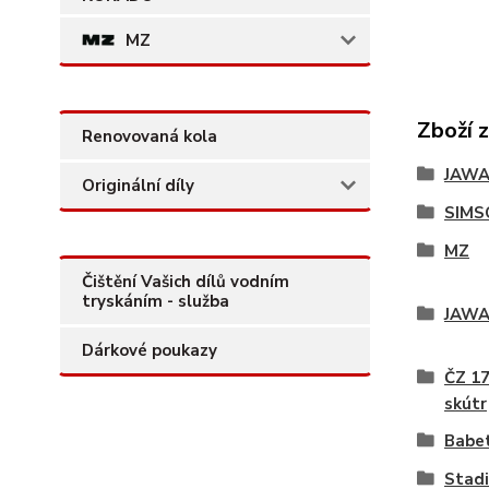
MZ
Zboží 
Renovovaná kola
JAW
Originální díly
SIMS
MZ
Čištění Vašich dílů vodním
tryskáním - služba
JAWA
Dárkové poukazy
ČZ 17
skútr
Babe
Stadi