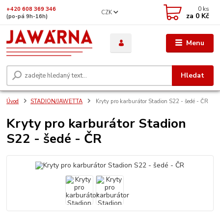
0
ks
+420 608 369 346
CZK
za
0 Kč
(po-pá 9h-16h)
Menu
Hledat
Úvod
STADION/JAWETTA
Kryty pro karburátor Stadion S22 - šedé - ČR
Kryty pro karburátor Stadion
S22 - šedé - ČR