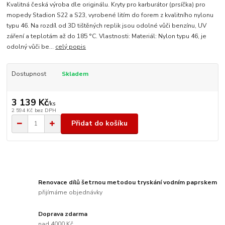
Kvalitná česká výroba dle originálu. Kryty pro karburátor (prsíčka) pro
mopedy Stadion S22 a S23, vyrobené litím do forem z kvalitního nylonu
typu 46. Na rozdíl od 3D tištěných replik jsou odolné vůči benzínu, UV
záření a teplotám až do 185 °C. Vlastnosti: Materiál: Nylon typu 46, je
odolný vůči be...
celý popis
Dostupnost
Skladem
3 139 Kč
/
ks
2 594 Kč
bez DPH
Přidat do košíku
Renovace dílů šetrnou metodou tryskání vodním paprskem
přijímáme objednávky
Doprava zdarma
nad 4000 Kč