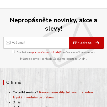
Nepropásněte novinky, akce a
slevy!
Přihlásit se
Souhlasím se
zpracováním osobních údajů
za účelem rozesílky newsletteru.
Můžete se kdykoli odhlásit. Zasíláme jednou za 14 dní.
O firmě
Co ještě umíme?
Renovujeme díly šetrnou metodou
tryskání vodním paprskem
O nás