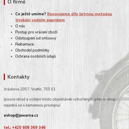
O firmě
Co ještě umíme?
Renovujeme díly šetrnou metodou
tryskání vodním paprskem
O nás
Postup pro vrácení zboží
Odstoupení od smlouvy
Reklamace
Obchodní podmínky
Ochrana osobních údajů
Kontakty
Jiráskova 2057, Vsetín, 755 01
/pouze sklad a výdejní místo objednávek vytvořených přes e-shop -
nejedná se o kamennou prodejnu/
eshop@jawarna.cz
tel.: +420 608 369 346