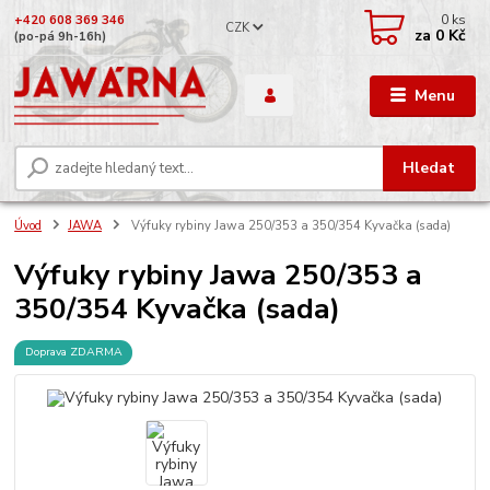
0
ks
+420 608 369 346
CZK
za
0 Kč
(po-pá 9h-16h)
Menu
Hledat
Úvod
JAWA
Výfuky rybiny Jawa 250/353 a 350/354 Kyvačka (sada)
Výfuky rybiny Jawa 250/353 a
350/354 Kyvačka (sada)
Doprava ZDARMA