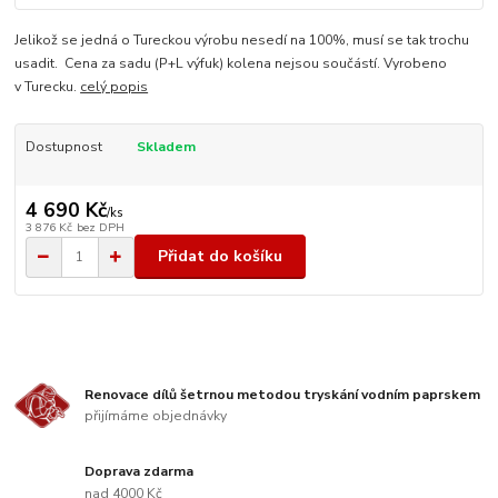
Jelikož se jedná o Tureckou výrobu nesedí na 100%, musí se tak trochu
usadit. Cena za sadu (P+L výfuk) kolena nejsou součástí. Vyrobeno
v Turecku.
celý popis
Dostupnost
Skladem
4 690 Kč
/
ks
3 876 Kč
bez DPH
Přidat do košíku
Renovace dílů šetrnou metodou tryskání vodním paprskem
přijímáme objednávky
Doprava zdarma
nad 4000 Kč