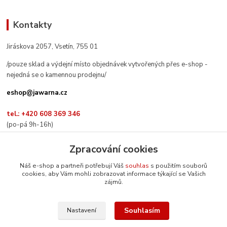
Kontakty
Jiráskova 2057, Vsetín, 755 01
/pouze sklad a výdejní místo objednávek vytvořených přes e-shop -
nejedná se o kamennou prodejnu/
eshop@jawarna.cz
tel.: +420 608 369 346
(po-pá 9h-16h)
Zpracování cookies
Náš e-shop a partneři potřebují Váš
souhlas
s použitím souborů
cookies, aby Vám mohli zobrazovat informace týkající se Vašich
Sledujte nás na Facebooku
zájmů.
Souhlasím
Nastavení
© Mgr. Kateřina Šimůnková, 2024