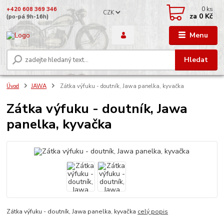
0
ks
+420 608 369 346
CZK
za
0 Kč
(po-pá 9h-16h)
Menu
Hledat
Úvod
JAWA
Zátka výfuku - doutník, Jawa panelka, kyvačka
Zátka výfuku - doutník, Jawa
panelka, kyvačka
Zátka výfuku - doutník, Jawa panelka, kyvačka
celý popis