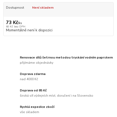
Dostupnost
Není skladem
73 Kč
/
ks
60 Kč
bez DPH
Momentálně není k dispozici
Renovace dílů šetrnou metodou tryskání vodním paprskem
přijímáme objednávky
Doprava zdarma
nad 4000 Kč
Doprava od 85 Kč
široká síť výdejních míst, doručení i na Slovensko
Rychlá expedice zboží
vše skladem