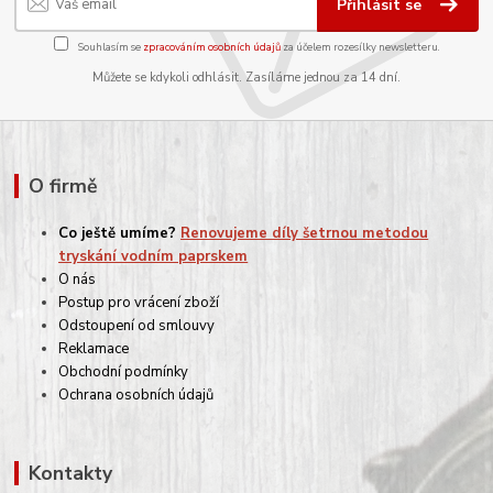
Přihlásit se
Souhlasím se
zpracováním osobních údajů
za účelem rozesílky newsletteru.
Můžete se kdykoli odhlásit. Zasíláme jednou za 14 dní.
O firmě
Co ještě umíme?
Renovujeme díly šetrnou metodou
tryskání vodním paprskem
O nás
Postup pro vrácení zboží
Odstoupení od smlouvy
Reklamace
Obchodní podmínky
Ochrana osobních údajů
Kontakty