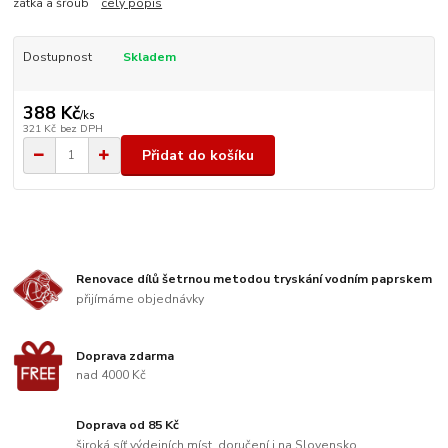
zátka a šroub
celý popis
Dostupnost
Skladem
388 Kč
/
ks
321 Kč
bez DPH
Přidat do košíku
Renovace dílů šetrnou metodou tryskání vodním paprskem
přijímáme objednávky
Doprava zdarma
nad 4000 Kč
Doprava od 85 Kč
široká síť výdejních míst, doručení i na Slovensko