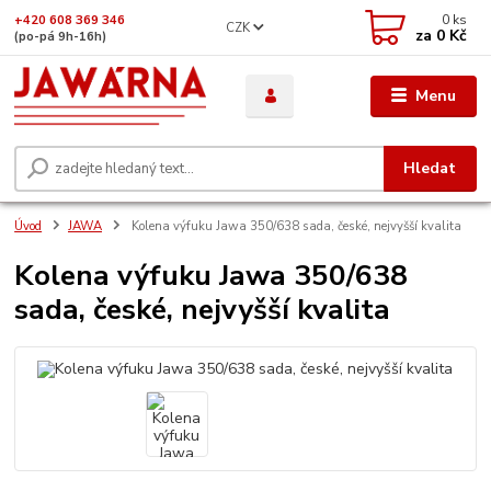
0
ks
+420 608 369 346
CZK
za
0 Kč
(po-pá 9h-16h)
Menu
Hledat
Úvod
JAWA
Kolena výfuku Jawa 350/638 sada, české, nejvyšší kvalita
Kolena výfuku Jawa 350/638
sada, české, nejvyšší kvalita