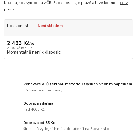
Kolena jsou vyrobena v ČR. Sada obsahuje pravé a levé koleno.
celý
popis
Dostupnost
Není skladem
2 493 Kč
/
ks
2 060 Kč
bez DPH
Momentálně není k dispozici
Renovace dílů šetrnou metodou tryskání vodním paprskem
přijímáme objednávky
Doprava zdarma
nad 4000 Kč
Doprava od 85 Kč
široká síť výdejních míst, doručení i na Slovensko