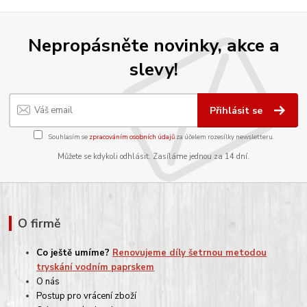
Nepropásněte novinky, akce a
slevy!
Přihlásit se
Souhlasím se
zpracováním osobních údajů
za účelem rozesílky newsletteru.
Můžete se kdykoli odhlásit. Zasíláme jednou za 14 dní.
O firmě
Co ještě umíme?
Renovujeme díly šetrnou metodou
tryskání vodním paprskem
O nás
Postup pro vrácení zboží