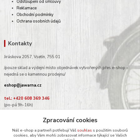
Odstoupení od smlouvy
Reklamace
Obchodní podmínky
Ochrana osobních údajů
Kontakty
Jiráskova 2057, Vsetín, 755 01
/pouze sklad a výdejní místo objednávek vytvořených přes e-shop -
nejedná se o kamennou prodejnu/
eshop@jawarna.cz
tel.: +420 608 369 346
(po-pá 9h-16h)
Zpracování cookies
Náš e-shop a partneři potřebují Váš
souhlas
s použitím souborů
cookies, aby Vám mohli zobrazovat informace týkající se Vašich
Sledujte nás na Facebooku