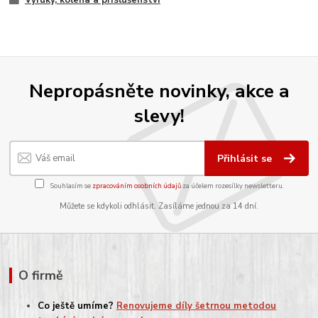
Výfuky, kolena a příslušenství
Nepropásněte novinky, akce a
slevy!
Přihlásit se
Souhlasím se
zpracováním osobních údajů
za účelem rozesílky newsletteru.
Můžete se kdykoli odhlásit. Zasíláme jednou za 14 dní.
O firmě
Co ještě umíme?
Renovujeme díly šetrnou metodou