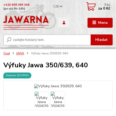
0
ks
+420 608 369 346
CZK
za
0 Kč
(po-pá 9h-16h)
Menu
Hledat
Úvod
JAWA
Výfuky Jawa 350/639, 640
Výfuky Jawa 350/639, 640
Doprava ZDARMA