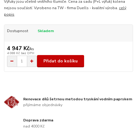
Výfuky jsou včetně vnitřního tlumiče. Cena za sadu (P+L výfuk) kolena
nejsou součástí. Vyrobeno na TW - firma Duells - kvalitní výroba.
celý
popis
Dostupnost
Skladem
4 947 Kč
/
ks
4 088 Kč
bez DPH
Přidat do košíku
Renovace dílů šetrnou metodou tryskání vodním paprskem
přijímáme objednávky
Doprava zdarma
nad 4000 Kč