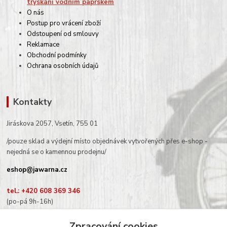
tryskání vodním paprskem
O nás
Postup pro vrácení zboží
Odstoupení od smlouvy
Reklamace
Obchodní podmínky
Ochrana osobních údajů
Kontakty
Jiráskova 2057, Vsetín, 755 01
/pouze sklad a výdejní místo objednávek vytvořených přes e-shop -
nejedná se o kamennou prodejnu/
eshop@jawarna.cz
tel.: +420 608 369 346
(po-pá 9h-16h)
Zpracování cookies