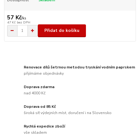
57 Kč
/
ks
47 Kč
bez DPH
Přidat do košíku
Renovace dílů šetrnou metodou tryskání vodním paprskem
přijímáme objednávky
Doprava zdarma
nad 4000 Kč
Doprava od 85 Kč
široká síť výdejních míst, doručení i na Slovensko
Rychlá expedice zboží
vše skladem