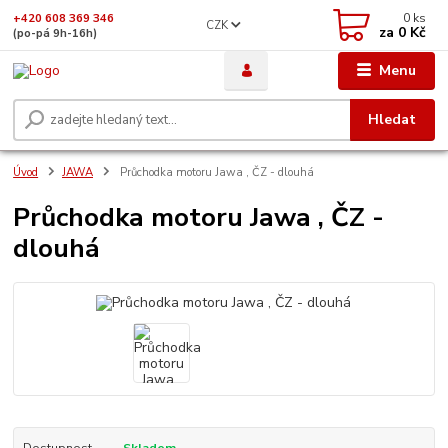
0
ks
+420 608 369 346
CZK
za
0 Kč
(po-pá 9h-16h)
Menu
Hledat
Úvod
JAWA
Průchodka motoru Jawa , ČZ - dlouhá
Průchodka motoru Jawa , ČZ -
dlouhá
Dostupnost
Skladem