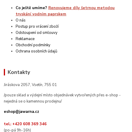
Co ještě umíme?
Renovujeme díly šetrnou metodou
tryskání vodním paprskem
O nás
Postup pro vrácení zboží
Odstoupení od smlouvy
Reklamace
Obchodní podmínky
Ochrana osobních údajů
Kontakty
Jiráskova 2057, Vsetín, 755 01
/pouze sklad a výdejní místo objednávek vytvořených přes e-shop -
nejedná se o kamennou prodejnu/
eshop@jawarna.cz
tel.: +420 608 369 346
(po-pá 9h-16h)