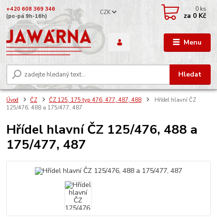
0
ks
+420 608 369 346
CZK
za
0 Kč
(po-pá 9h-16h)
Menu
Hledat
Úvod
ČZ
ČZ 125, 175 typ 476, 477, 487, 488
Hřídel hlavní ČZ
125/476, 488 a 175/477, 487
Hřídel hlavní ČZ 125/476, 488 a
175/477, 487