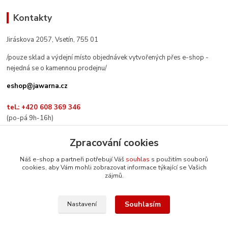
Kontakty
Jiráskova 2057, Vsetín, 755 01
/pouze sklad a výdejní místo objednávek vytvořených přes e-shop -
nejedná se o kamennou prodejnu/
eshop@jawarna.cz
tel.: +420 608 369 346
(po-pá 9h-16h)
Zpracování cookies
Náš e-shop a partneři potřebují Váš
souhlas
s použitím souborů
cookies, aby Vám mohli zobrazovat informace týkající se Vašich
Sledujte nás na Facebooku
zájmů.
Souhlasím
Nastavení
© Mgr. Kateřina Šimůnková, 2024