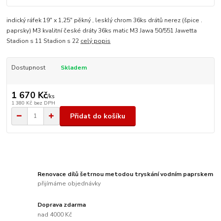
indický ráfek 19" x 1,25" pěkný , lesklý chrom 36ks drátů nerez (špice .
paprsky) M3 kvalitní české dráty 36ks matic M3 Jawa 50/551 Jawetta
Stadion s 11 Stadion s 22
celý popis
Dostupnost
Skladem
1 670 Kč
/
ks
1 380 Kč
bez DPH
Přidat do košíku
Renovace dílů šetrnou metodou tryskání vodním paprskem
přijímáme objednávky
Doprava zdarma
nad 4000 Kč