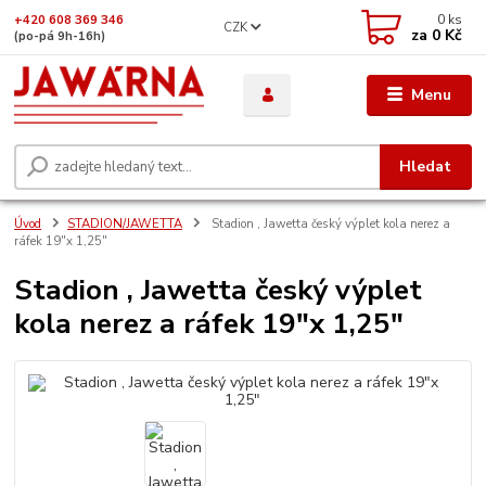
0
ks
+420 608 369 346
CZK
za
0 Kč
(po-pá 9h-16h)
Menu
Hledat
Úvod
STADION/JAWETTA
Stadion , Jawetta český výplet kola nerez a
ráfek 19"x 1,25"
Stadion , Jawetta český výplet
kola nerez a ráfek 19"x 1,25"