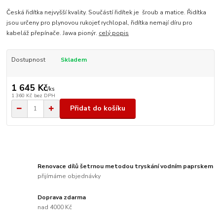
Česká řidítka nejvyšší kvality. Součástí řidítek je šroub a matice. Řidítka
jsou určeny pro plynovou rukojeť rychlopal, řidítka nemají díru pro
kabeláž přepínače. Jawa pionýr.
celý popis
Dostupnost
Skladem
1 645 Kč
/
ks
1 360 Kč
bez DPH
Přidat do košíku
Renovace dílů šetrnou metodou tryskání vodním paprskem
přijímáme objednávky
Doprava zdarma
nad 4000 Kč