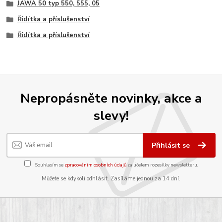
JAWA 50 typ 550, 555, 05
Řidítka a příslušenství
Řidítka a příslušenství
Nepropásněte novinky, akce a
slevy!
Přihlásit se
Souhlasím se
zpracováním osobních údajů
za účelem rozesílky newsletteru.
Můžete se kdykoli odhlásit. Zasíláme jednou za 14 dní.