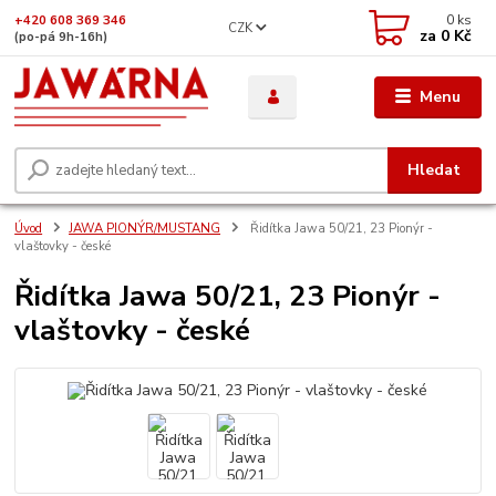
0
ks
+420 608 369 346
CZK
za
0 Kč
(po-pá 9h-16h)
Menu
Hledat
Úvod
JAWA PIONÝR/MUSTANG
Řidítka Jawa 50/21, 23 Pionýr -
vlaštovky - české
Řidítka Jawa 50/21, 23 Pionýr -
vlaštovky - české