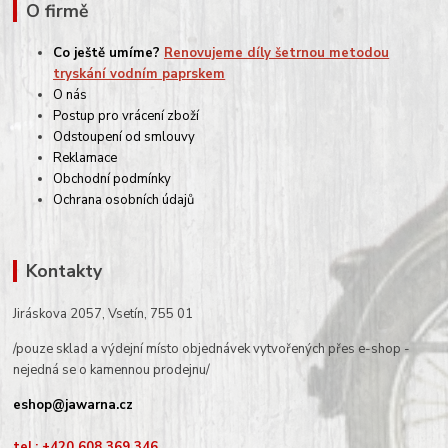
O firmě
Co ještě umíme?
Renovujeme díly šetrnou metodou
tryskání vodním paprskem
O nás
Postup pro vrácení zboží
Odstoupení od smlouvy
Reklamace
Obchodní podmínky
Ochrana osobních údajů
Kontakty
Jiráskova 2057, Vsetín, 755 01
/pouze sklad a výdejní místo objednávek vytvořených přes e-shop -
nejedná se o kamennou prodejnu/
eshop@jawarna.cz
tel.: +420 608 369 346