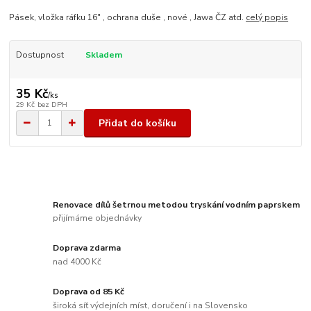
Pásek, vložka ráfku 16" , ochrana duše , nové , Jawa ČZ atd.
celý popis
Dostupnost
Skladem
35 Kč
/
ks
29 Kč
bez DPH
Přidat do košíku
Renovace dílů šetrnou metodou tryskání vodním paprskem
přijímáme objednávky
Doprava zdarma
nad 4000 Kč
Doprava od 85 Kč
široká síť výdejních míst, doručení i na Slovensko