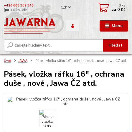
0
ks
+420 608 369 346
CZK
za
0 Kč
(po-pá 9h-16h)
Menu
Hledat
Úvod
JAWA
Pásek, vložka ráfku 16" , ochrana duše , nové , Jawa ČZ atd.
Pásek, vložka ráfku 16" , ochrana
duše , nové , Jawa ČZ atd.