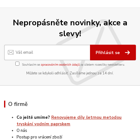
Nepropásněte novinky, akce a
slevy!
Přihlásit se
Souhlasím se
zpracováním osobních údajů
za účelem rozesílky newsletteru.
Můžete se kdykoli odhlásit. Zasíláme jednou za 14 dní.
O firmě
Co ještě umíme?
Renovujeme díly šetrnou metodou
tryskání vodním paprskem
O nás
Postup pro vrácení zboží