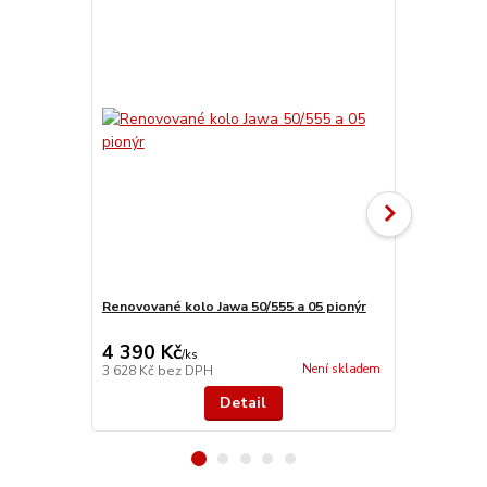
Renovované kolo Jawa 50/555 a 05 pionýr
Renovované 
panelka
4 390 Kč
5 280 Kč
/
ks
Není skladem
3 628 Kč
bez DPH
4 364 Kč
bez
Detail