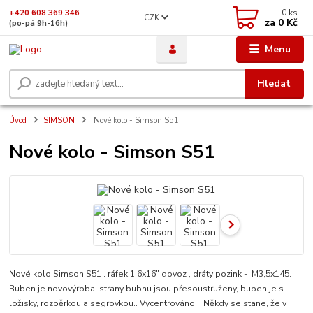
0
ks
+420 608 369 346
CZK
za
0 Kč
(po-pá 9h-16h)
Menu
Hledat
Úvod
SIMSON
Nové kolo - Simson S51
Nové kolo - Simson S51
Nové kolo Simson S51 . ráfek 1,6x16" dovoz , dráty pozink - M3,5x145.
Buben je novovýroba, strany bubnu jsou přesoustruženy, buben je s
ložisky, rozpěrkou a segrovkou.. Vycentrováno. Někdy se stane, že v