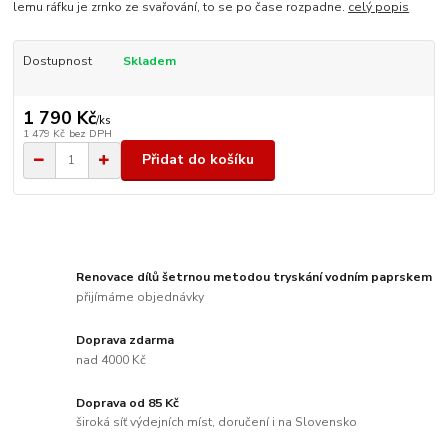
lemu ráfku je zrnko ze svařování, to se po čase rozpadne.
celý popis
Dostupnost
Skladem
1 790 Kč
/
ks
1 479 Kč
bez DPH
Přidat do košíku
Renovace dílů šetrnou metodou tryskání vodním paprskem
přijímáme objednávky
Doprava zdarma
nad 4000 Kč
Doprava od 85 Kč
široká síť výdejních míst, doručení i na Slovensko