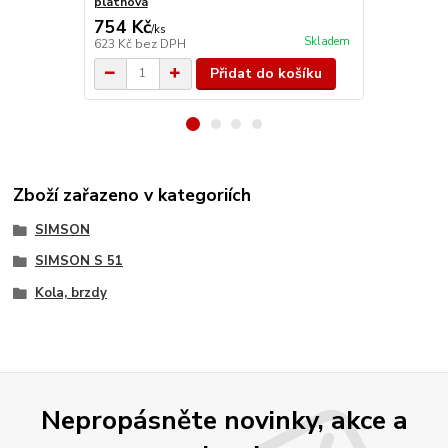
plátnová
754 Kč
1 172 Kč
/
ks
Skladem
623 Kč
bez DPH
969 Kč
bez 
Přidat do košíku
Zboží zařazeno v kategoriích
SIMSON
SIMSON S 51
Kola, brzdy
Nepropásněte novinky, akce a