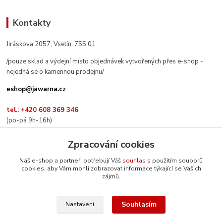
Kontakty
Jiráskova 2057, Vsetín, 755 01
/pouze sklad a výdejní místo objednávek vytvořených přes e-shop -
nejedná se o kamennou prodejnu/
eshop@jawarna.cz
tel.: +420 608 369 346
(po-pá 9h-16h)
Zpracování cookies
Náš e-shop a partneři potřebují Váš
souhlas
s použitím souborů
cookies, aby Vám mohli zobrazovat informace týkající se Vašich
Sledujte nás na Facebooku
zájmů.
Souhlasím
Nastavení
© Mgr. Kateřina Šimůnková, 2024