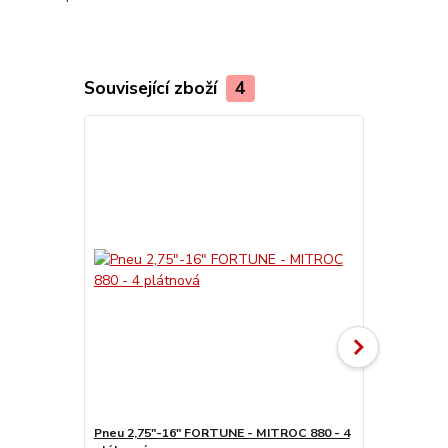
Související zboží
4
Pneu 2,75"-16" FORTUNE - MITROC 880 - 4
Pneu MITAS 