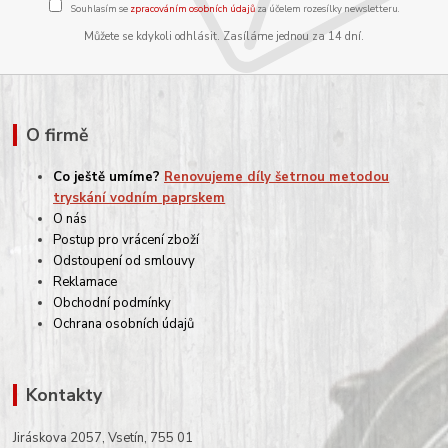
Souhlasím se
zpracováním osobních údajů
za účelem rozesílky newsletteru.
Můžete se kdykoli odhlásit. Zasíláme jednou za 14 dní.
O firmě
Co ještě umíme?
Renovujeme díly šetrnou metodou
tryskání vodním paprskem
O nás
Postup pro vrácení zboží
Odstoupení od smlouvy
Reklamace
Obchodní podmínky
Ochrana osobních údajů
Kontakty
Jiráskova 2057, Vsetín, 755 01