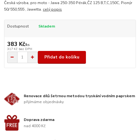
Česká výroba, pro moto - Jawa 250-350 Pérák,ČZ 125 B,T,C,150C, Pionýr
50/ 550,555 , Jawetta.
celý popis
Dostupnost
Skladem
383 Kč
/
ks
317 Kč
bez DPH
Přidat do košíku
Renovace dílů šetrnou metodou tryskání vodním paprskem
přijímáme objednávky
Doprava zdarma
nad 4000 Kč