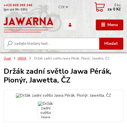
0
ks
+420 608 369 346
CZK
za
0 Kč
(po-pá 9h-16h)
Menu
Hledat
Úvod
JAWA
Držák zadní světlo Jawa Pérák, Pionýr, Jawetta, ČZ
Držák zadní světlo Jawa Pérák,
Pionýr, Jawetta, ČZ