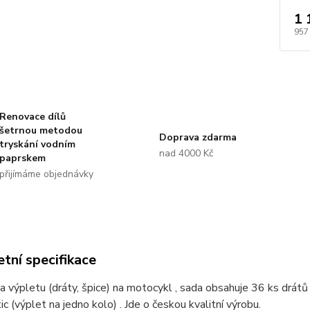
1 
957
Renovace dílů
šetrnou metodou
Doprava zdarma
tryskání vodním
nad 4000 Kč
paprskem
přijímáme objednávky
tní specifikace
a výpletu (dráty, špice) na motocykl , sada obsahuje 36 ks dr
c (výplet na jedno kolo) . Jde o českou kvalitní výrobu.