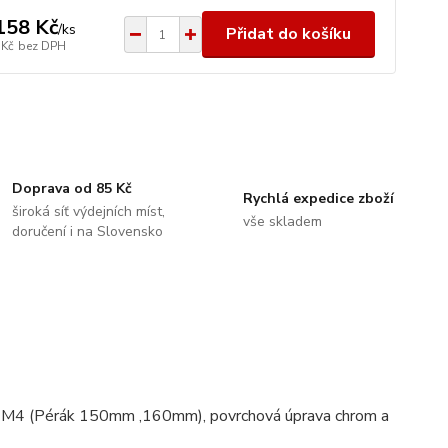
158 Kč
/
ks
Přidat do košíku
 Kč
bez DPH
Doprava od 85 Kč
Rychlá expedice zboží
široká síť výdejních míst,
vše skladem
doručení i na Slovensko
átů M4 (Pérák 150mm ,160mm), povrchová úprava chrom a