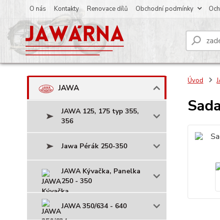
O nás
Kontakty
Renovace dílů
Obchodní podmínky
Och
Úvod
JAWA
Sada
JAWA 125, 175 typ 355,
356
Jawa Pérák 250-350
JAWA Kývačka, Panelka
250 - 350
JAWA 350/634 - 640