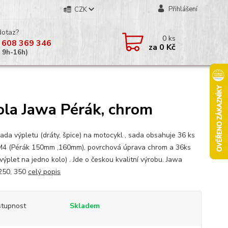
Přihlášení
CZK
dotaz?
0
ks
 608 369 346
za
0 Kč
á 9h-16h)
ola Jawa Pérák, chrom
ada výpletu (dráty, špice) na motocykl , sada obsahuje 36 ks
M4 (Pérák 150mm ,160mm), povrchová úprava chrom a 36ks
výplet na jedno kolo) . Jde o českou kvalitní výrobu. Jawa
250, 350
celý popis
tupnost
Skladem