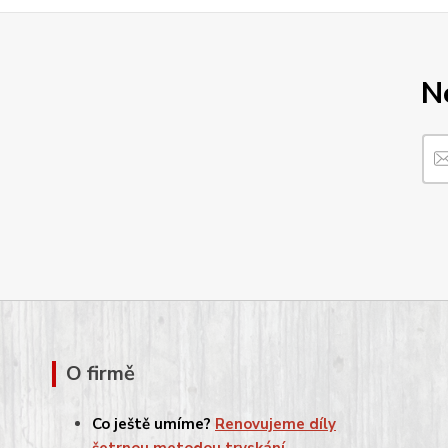
N
O firmě
Co ještě umíme?
Renovujeme díly
šetrnou metodou tryskání