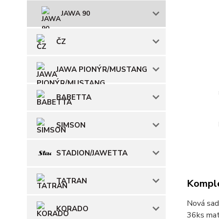
JAWA 90
ČZ
JAWA PIONÝR/MUSTANG
BABETTA
SIMSON
STADION/JAWETTA
TATRAN
Komple
Nová sad
KORADO
36ks mati