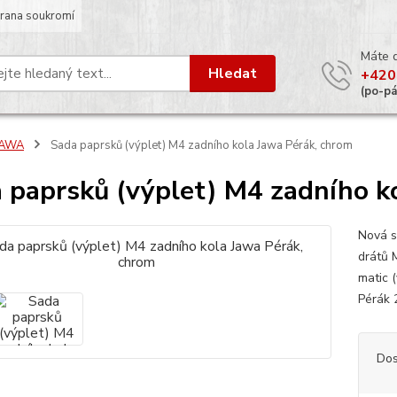
rana soukromí
Máte 
Hledat
+420
(po-p
JAWA
Sada paprsků (výplet) M4 zadního kola Jawa Pérák, chrom
 paprsků (výplet) M4 zadního k
Nová s
drátů 
matic (
Pérák 
Dos