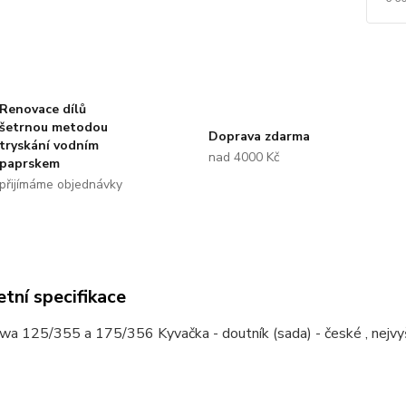
Renovace dílů
šetrnou metodou
Doprava zdarma
tryskání vodním
nad 4000 Kč
paprskem
přijímáme objednávky
tní specifikace
wa 125/355 a 175/356 Kyvačka - doutník (sada) - české , nejvyš