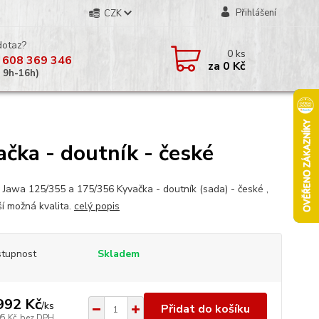
Přihlášení
CZK
dotaz?
0
ks
 608 369 346
za
0 Kč
á 9h-16h)
čka - doutník - české
 Jawa 125/355 a 175/356 Kyvačka - doutník (sada) - české ,
ší možná kvalita.
celý popis
tupnost
Skladem
992 Kč
/
ks
Přidat do košíku
05 Kč
bez DPH