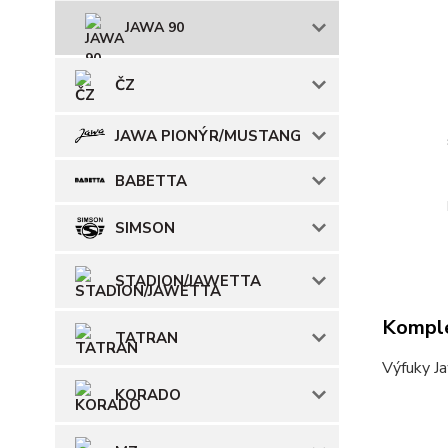
JAWA 90
ČZ
JAWA PIONÝR/MUSTANG
BABETTA
SIMSON
STADION/JAWETTA
Komple
TATRAN
Výfuky Ja
KORADO