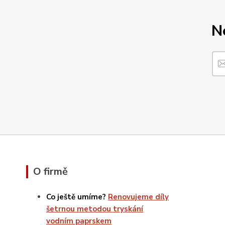
N
O firmě
Co ještě umíme?
Renovujeme díly
šetrnou metodou tryskání
vodním paprskem