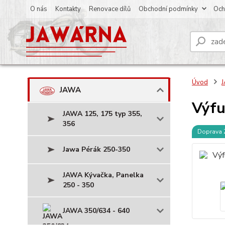
O nás
Kontakty
Renovace dílů
Obchodní podmínky
Och
Úvod
JAWA
Výfu
JAWA 125, 175 typ 355,
356
Doprava
Jawa Pérák 250-350
JAWA Kývačka, Panelka
250 - 350
JAWA 350/634 - 640