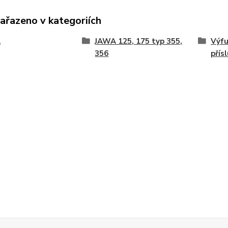
zařazeno v kategoriích
A
JAWA 125, 175 typ 355,
Výfu
356
přís