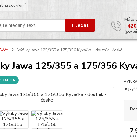
rana soukromí
Máte 
Hledat
+420
(po-p
JAWA
Výfuky Jawa 125/355 a 175/356 Kyvačka - doutník - české
ky Jawa 125/355 a 175/356 Kyva
 ZDARMA
Výfuky
nejvyš
Dos
7 
6 6