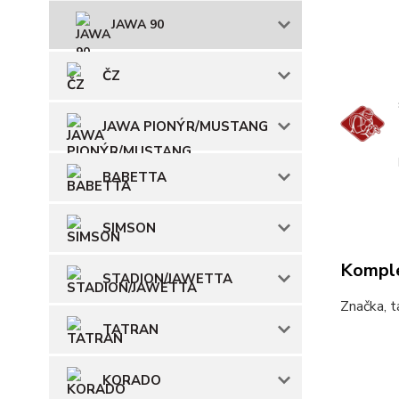
JAWA 90
ČZ
JAWA PIONÝR/MUSTANG
BABETTA
SIMSON
Komple
STADION/JAWETTA
Značka, t
TATRAN
KORADO