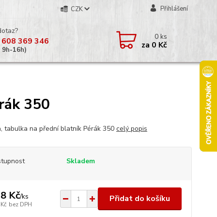
Přihlášení
CZK
dotaz?
0
ks
 608 369 346
za
0 Kč
á 9h-16h)
érák 350
, tabulka na přední blatník Pérák 350
celý popis
tupnost
Skladem
8 Kč
/
ks
Přidat do košíku
 Kč
bez DPH