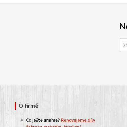
N
O firmě
Co ještě umíme?
Renovujeme díly
šetrnou metodou tryskání