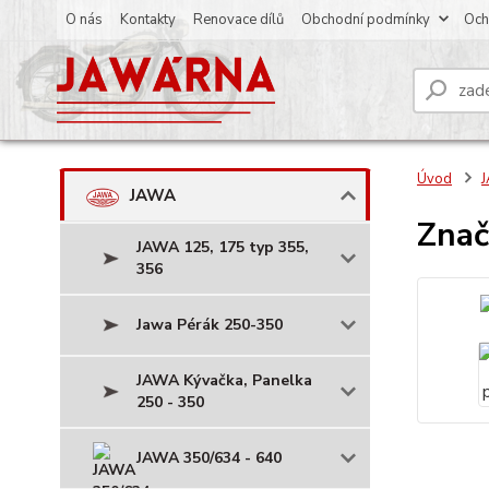
O nás
Kontakty
Renovace dílů
Obchodní podmínky
Och
Úvod
JAWA
Znač
JAWA 125, 175 typ 355,
356
Jawa Pérák 250-350
JAWA Kývačka, Panelka
250 - 350
JAWA 350/634 - 640