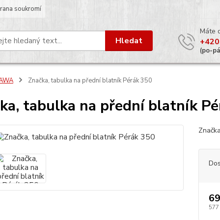
rana soukromí
Máte 
Hledat
+420
(po-p
JAWA
Značka, tabulka na přední blatník Pérák 350
ka, tabulka na přední blatník P
Značka
Dos
69
577