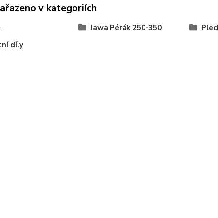
zařazeno v kategoriích
A
Jawa Pérák 250-350
Plec
ní díly