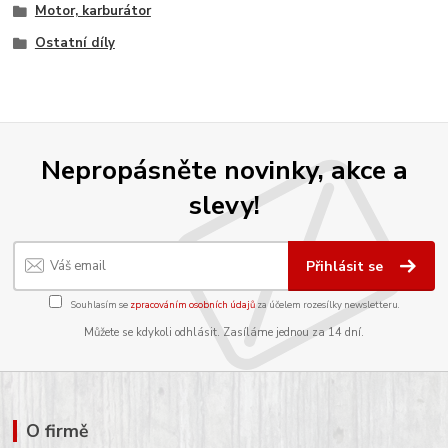
Motor, karburátor
Ostatní díly
Nepropásněte novinky, akce a
slevy!
Přihlásit se
Souhlasím se
zpracováním osobních údajů
za účelem rozesílky newsletteru.
Můžete se kdykoli odhlásit. Zasíláme jednou za 14 dní.
O firmě