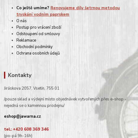
Co ještě umíme?
Renovujeme díly šetrnou metodou
tryskání vodním paprskem
O nás
Postup pro vrácení zboží
Odstoupení od smlouvy
Reklamace
Obchodní podmínky
Ochrana osobních údajů
Kontakty
Jiráskova 2057, Vsetín, 755 01
/pouze sklad a výdejní místo objednávek vytvořených přes e-shop -
nejedná se o kamennou prodejnu/
eshop@jawarna.cz
tel.: +420 608 369 346
(po-pá 9h-16h)