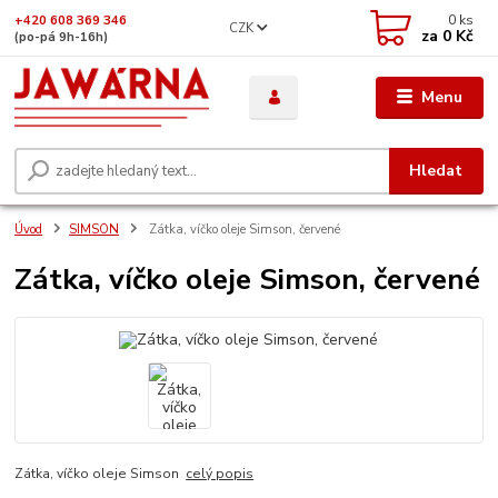
0
ks
+420 608 369 346
CZK
za
0 Kč
(po-pá 9h-16h)
Menu
Hledat
Úvod
SIMSON
Zátka, víčko oleje Simson, červené
Zátka, víčko oleje Simson, červené
Zátka, víčko oleje Simson
celý popis