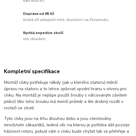
nad 4000 Kč
Doprava od 85 Kč
široká síť výdejních míst, doručení i na Slovensko
Rychlá expedice zboží
vše skladem
Kompletní specifikace
Montáž cívky potřebuje někdy (jak u kterého statoru) měnší
úpravu na statoru a to lehce zpilovat spodní hranu v otvoru pro
cívku. Na montáž je nejlépe použít šrouby s válcovaným závitem
jelikož tělo toho šroubu má menší průměr a tím drobný rozdíl v
rozteči se ztratí.
Tyto cívky jsou na trhu dlouhou dobu a jsou otestovány
množstvím zákazníků. Jediná věc na kterou je potřeba dát pozorje
házivost rotoru, pokud vám o cívku bude chytat tak se přehřeje a