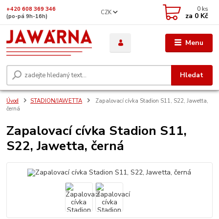
0
ks
+420 608 369 346
CZK
za
0 Kč
(po-pá 9h-16h)
Menu
Hledat
Úvod
STADION/JAWETTA
Zapalovací cívka Stadion S11, S22, Jawetta,
černá
Zapalovací cívka Stadion S11,
S22, Jawetta, černá