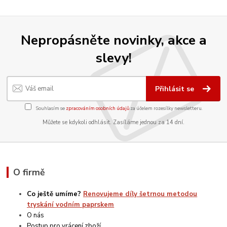
Nepropásněte novinky, akce a
slevy!
Přihlásit se
Souhlasím se
zpracováním osobních údajů
za účelem rozesílky newsletteru.
Můžete se kdykoli odhlásit. Zasíláme jednou za 14 dní.
O firmě
Co ještě umíme?
Renovujeme díly šetrnou metodou
tryskání vodním paprskem
O nás
Postup pro vrácení zboží