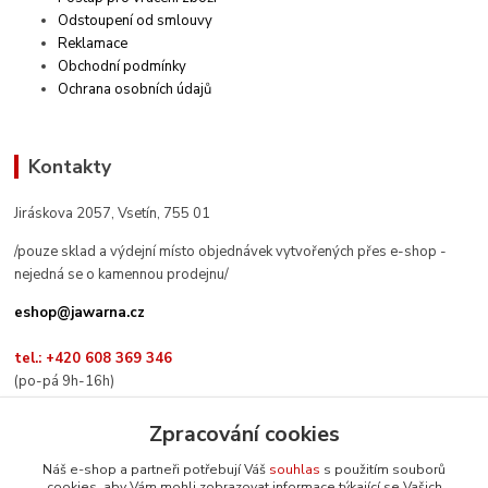
Odstoupení od smlouvy
Reklamace
Obchodní podmínky
Ochrana osobních údajů
Kontakty
Jiráskova 2057, Vsetín, 755 01
/pouze sklad a výdejní místo objednávek vytvořených přes e-shop -
nejedná se o kamennou prodejnu/
eshop@jawarna.cz
tel.: +420 608 369 346
(po-pá 9h-16h)
Zpracování cookies
Náš e-shop a partneři potřebují Váš
souhlas
s použitím souborů
Sledujte nás na Facebooku
cookies, aby Vám mohli zobrazovat informace týkající se Vašich