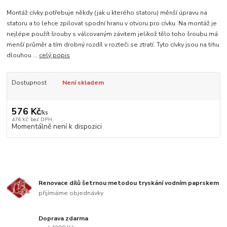
Montáž cívky potřebuje někdy (jak u kterého statoru) měnší úpravu na
statoru a to lehce zpilovat spodní hranu v otvoru pro cívku. Na montáž je
nejlépe použít šrouby s válcovaným závitem jelikož tělo toho šroubu má
menší průměr a tím drobný rozdíl v rozteči se ztratí. Tyto cívky jsou na trhu
dlouhou ...
celý popis
Dostupnost
Není skladem
576 Kč
/
ks
476 Kč
bez DPH
Momentálně není k dispozici
Renovace dílů šetrnou metodou tryskání vodním paprskem
přijímáme objednávky
Doprava zdarma