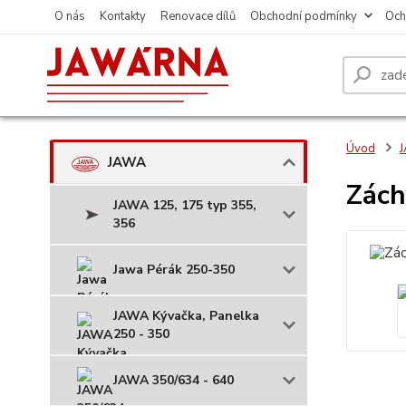
O nás
Kontakty
Renovace dílů
Obchodní podmínky
Och
Úvod
JAWA
Zách
JAWA 125, 175 typ 355,
356
Jawa Pérák 250-350
JAWA Kývačka, Panelka
250 - 350
JAWA 350/634 - 640