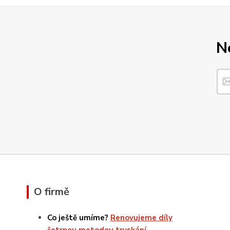
N
O firmě
Co ještě umíme?
Renovujeme díly
šetrnou metodou tryskání