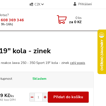
Přihlášení
CZK
dotaz?
0
ks
 608 369 346
za
0 Kč
á 9h-16h)
9" kola - zinek
 reakce Jawa 250 - 350 Sport 19" kola - zinek
celý popis
tupnost
Skladem
9 Kč
/
ks
Přidat do košíku
 Kč
bez DPH