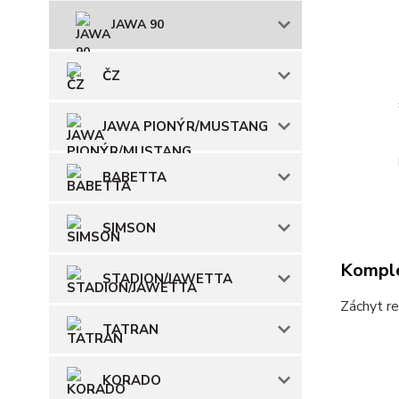
JAWA 90
ČZ
JAWA PIONÝR/MUSTANG
BABETTA
SIMSON
Komple
STADION/JAWETTA
Záchyt re
TATRAN
KORADO