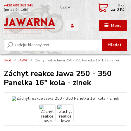
0
ks
+420 608 369 346
CZK
za
0 Kč
(po-pá 9h-16h)
Menu
Hledat
Úvod
JAWA
Záchyt reakce Jawa 250 - 350 Panelka 16" kola - zinek
Záchyt reakce Jawa 250 - 350
Panelka 16" kola - zinek