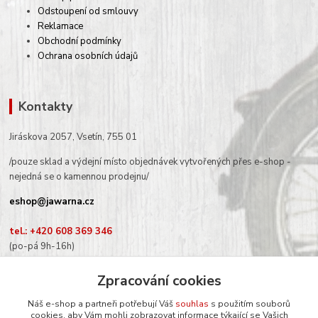
Odstoupení od smlouvy
Reklamace
Obchodní podmínky
Ochrana osobních údajů
Kontakty
Jiráskova 2057, Vsetín, 755 01
/pouze sklad a výdejní místo objednávek vytvořených přes e-shop -
nejedná se o kamennou prodejnu/
eshop@jawarna.cz
tel.: +420 608 369 346
(po-pá 9h-16h)
Zpracování cookies
Náš e-shop a partneři potřebují Váš
souhlas
s použitím souborů
cookies, aby Vám mohli zobrazovat informace týkající se Vašich
Sledujte nás na Facebooku