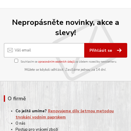
Nepropásněte novinky, akce a
slevy!
Přihlásit se
Souhlasím se
zpracováním osobních údajů
za účelem rozesílky newsletteru.
Můžete se kdykoli odhlásit. Zasíláme jednou za 14 dní.
O firmě
Co ještě umíme?
Renovujeme díly šetrnou metodou
tryskání vodním paprskem
O nás
Postup pro vrácení zboží