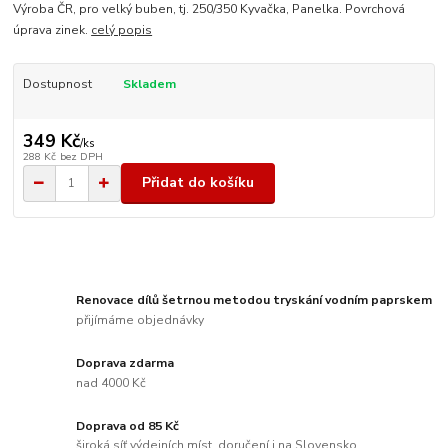
Výroba ČR, pro velký buben, tj. 250/350 Kyvačka, Panelka. Povrchová
úprava zinek.
celý popis
Dostupnost
Skladem
349 Kč
/
ks
288 Kč
bez DPH
Přidat do košíku
Renovace dílů šetrnou metodou tryskání vodním paprskem
přijímáme objednávky
Doprava zdarma
nad 4000 Kč
Doprava od 85 Kč
široká síť výdejních míst, doručení i na Slovensko