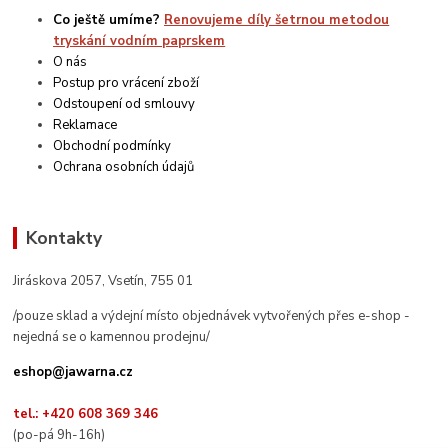
Co ještě umíme?
Renovujeme díly šetrnou metodou
tryskání vodním paprskem
O nás
Postup pro vrácení zboží
Odstoupení od smlouvy
Reklamace
Obchodní podmínky
Ochrana osobních údajů
Kontakty
Jiráskova 2057, Vsetín, 755 01
/pouze sklad a výdejní místo objednávek vytvořených přes e-shop -
nejedná se o kamennou prodejnu/
eshop@jawarna.cz
tel.: +420 608 369 346
(po-pá 9h-16h)