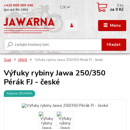
0
ks
+420 608 369 346
CZK
za
0 Kč
(po-pá 9h-16h)
Menu
Hledat
Úvod
JAWA
Výfuky rybiny Jawa 250/350 Pérák FJ - české
Výfuky rybiny Jawa 250/350
Pérák FJ - české
Doprava ZDARMA