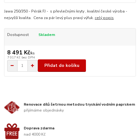
Jawa 250/350 - Pérák FJ - s převlečnými kryty , kvalitní české výroba -
nejvyšší kvalita. Cena za pár levý plus pravý výfuk.
celý popis
Dostupnost
Skladem
8 491 Kč
/
ks
7 017 Kč
bez DPH
Přidat do košíku
Renovace dílů šetrnou metodou tryskání vodním paprskem
přijímáme objednávky
Doprava zdarma
nad 4000 Kč