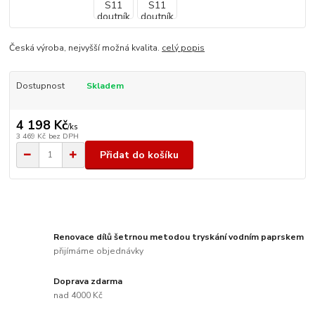
Česká výroba, nejvyšší možná kvalita.
celý popis
Dostupnost
Skladem
4 198 Kč
/
ks
3 469 Kč
bez DPH
Přidat do košíku
Renovace dílů šetrnou metodou tryskání vodním paprskem
přijímáme objednávky
Doprava zdarma
nad 4000 Kč