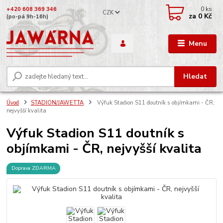
0
ks
+420 608 369 346
CZK
za
0 Kč
(po-pá 9h-16h)
Menu
Hledat
Úvod
STADION/JAWETTA
Výfuk Stadion S11 doutník s objímkami - ČR,
nejvyšší kvalita
Výfuk Stadion S11 doutník s
objímkami - ČR, nejvyšší kvalita
Doprava ZDARMA