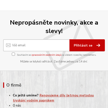
Nepropásněte novinky, akce a
slevy!
Přihlásit se
Souhlasím se
zpracováním osobních údajů
za účelem rozesílky newsletteru.
Můžete se kdykoli odhlásit. Zasíláme jednou za 14 dní.
O firmě
Co ještě umíme?
Renovujeme díly šetrnou metodou
tryskání vodním paprskem
O nás