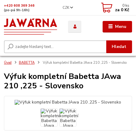
0
ks
+420 608 369 346
CZK
za
0 Kč
(po-pá 9h-16h)
Menu
Hledat
Úvod
BABETTA
Výfuk kompletní Babetta JAwa 210 ,225 - Slovensko
Výfuk kompletní Babetta JAwa
210 ,225 - Slovensko