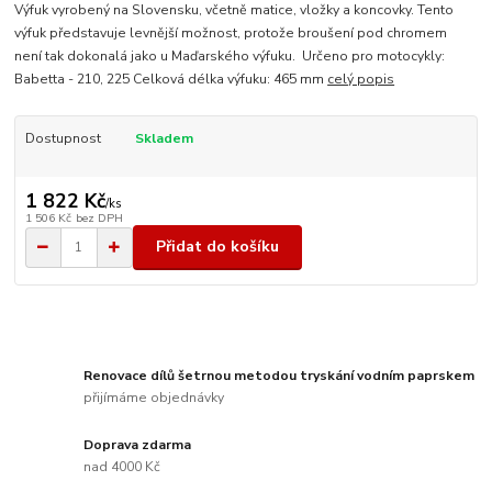
Výfuk vyrobený na Slovensku, včetně matice, vložky a koncovky. Tento
výfuk představuje levnější možnost, protože broušení pod chromem
není tak dokonalá jako u Maďarského výfuku. Určeno pro motocykly:
Babetta - 210, 225 Celková délka výfuku: 465 mm
celý popis
Dostupnost
Skladem
1 822 Kč
/
ks
1 506 Kč
bez DPH
Přidat do košíku
Renovace dílů šetrnou metodou tryskání vodním paprskem
přijímáme objednávky
Doprava zdarma
nad 4000 Kč