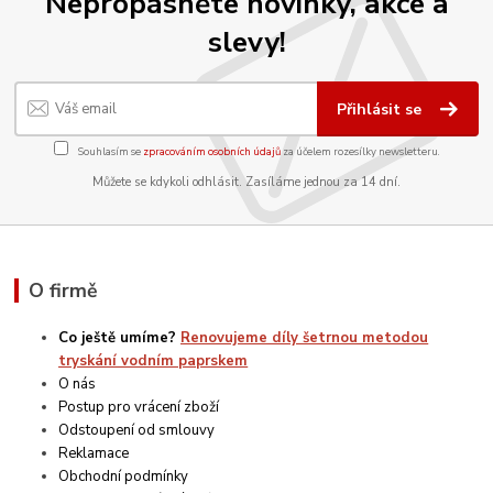
Nepropásněte novinky, akce a
slevy!
Přihlásit se
Souhlasím se
zpracováním osobních údajů
za účelem rozesílky newsletteru.
Můžete se kdykoli odhlásit. Zasíláme jednou za 14 dní.
O firmě
Co ještě umíme?
Renovujeme díly šetrnou metodou
tryskání vodním paprskem
O nás
Postup pro vrácení zboží
Odstoupení od smlouvy
Reklamace
Obchodní podmínky