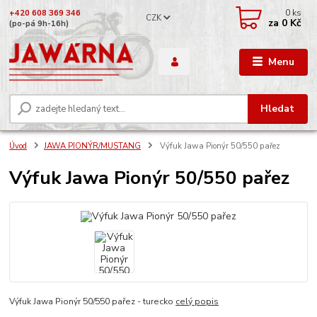
0
ks
+420 608 369 346
CZK
za
0 Kč
(po-pá 9h-16h)
Menu
Hledat
Úvod
JAWA PIONÝR/MUSTANG
Výfuk Jawa Pionýr 50/550 pařez
Výfuk Jawa Pionýr 50/550 pařez
Výfuk Jawa Pionýr 50/550 pařez - turecko
celý popis