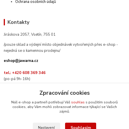
Ochrana osobních údajů
Kontakty
Jiráskova 2057, Vsetín, 755 01
/pouze sklad a výdejní místo objednávek vytvořených přes e-shop -
nejedná se o kamennou prodejnu/
eshop@jawarna.cz
tel.: +420 608 369 346
(po-pá 9h-16h)
Zpracování cookies
Náš e-shop a partneři potřebují Váš
souhlas
s použitím souborů
cookies, aby Vám mohli zobrazovat informace týkající se Vašich
Sledujte nás na Facebooku
zájmů.
Souhlasím
Nastavení