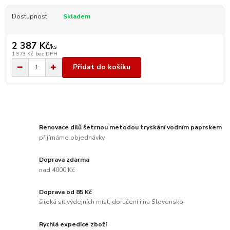
Dostupnost
Skladem
2 387 Kč
/
ks
1 973 Kč
bez DPH
Přidat do košíku
Renovace dílů šetrnou metodou tryskání vodním paprskem
přijímáme objednávky
Doprava zdarma
nad 4000 Kč
Doprava od 85 Kč
široká síť výdejních míst, doručení i na Slovensko
Rychlá expedice zboží