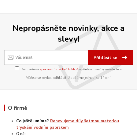
Nepropásněte novinky, akce a
slevy!
Přihlásit se
Souhlasím se
zpracováním osobních údajů
za účelem rozesílky newsletteru.
Můžete se kdykoli odhlásit. Zasíláme jednou za 14 dní.
O firmě
Co ještě umíme?
Renovujeme díly šetrnou metodou
tryskání vodním paprskem
O nás