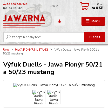
0
ks
+420 608 369 346
CZK
za
0 Kč
(po-pá 9h-16h)
Menu
Hledat
Úvod
JAWA PIONÝR/MUSTANG
Výfuk Duells - Jawa Pionýr 50/21 a
50/23 mustang
Výfuk Duells - Jawa Pionýr 50/21
a 50/23 mustang