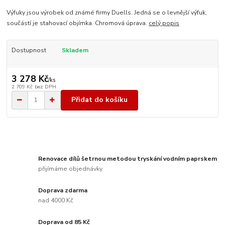
Výfuky jsou výrobek od známé firmy Duells. Jedná se o levnější výfuk,
součástí je stahovací objímka. Chromová úprava.
celý popis
Dostupnost
Skladem
3 278 Kč
/
ks
2 709 Kč
bez DPH
Přidat do košíku
Renovace dílů šetrnou metodou tryskání vodním paprskem
přijímáme objednávky
Doprava zdarma
nad 4000 Kč
Doprava od 85 Kč