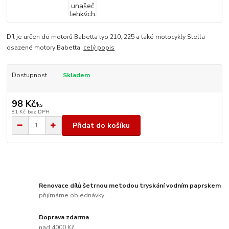
Díl je určen do motorů Babetta typ 210, 225 a také motocykly Stella
osazené motory Babetta.
celý popis
Dostupnost
Skladem
98 Kč
/
ks
81 Kč
bez DPH
Přidat do košíku
Renovace dílů šetrnou metodou tryskání vodním paprskem
přijímáme objednávky
Doprava zdarma
nad 4000 Kč