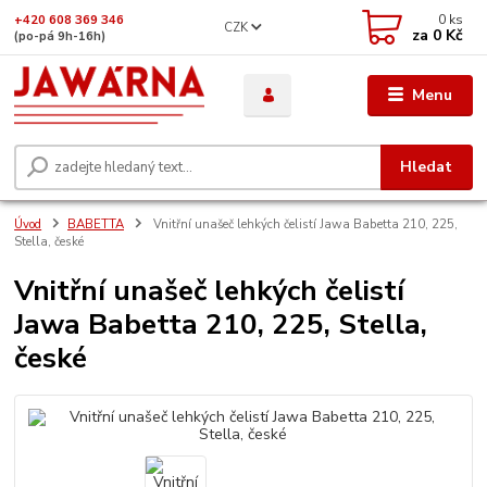
0
ks
+420 608 369 346
CZK
za
0 Kč
(po-pá 9h-16h)
Menu
Hledat
Úvod
BABETTA
Vnitřní unašeč lehkých čelistí Jawa Babetta 210, 225,
Stella, české
Vnitřní unašeč lehkých čelistí
Jawa Babetta 210, 225, Stella,
české