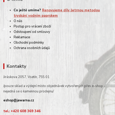
Co ještě umíme?
Renovujeme díly šetrnou metodou
tryskání vodním paprskem
O nás
Postup pro vrácení zboží
Odstoupení od smlouvy
Reklamace
Obchodní podmínky
Ochrana osobních údajů
Kontakty
Jiráskova 2057, Vsetín, 755 01
/pouze sklad a výdejní místo objednávek vytvořených přes e-shop -
nejedná se o kamennou prodejnu/
eshop@jawarna.cz
tel.: +420 608 369 346