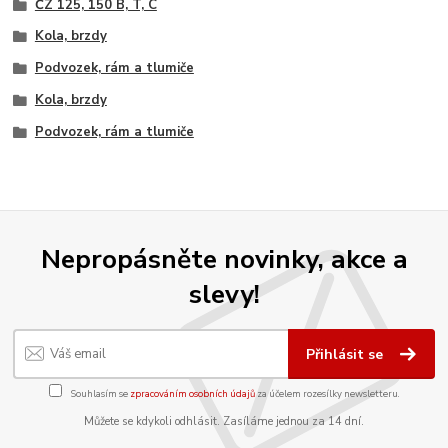
ČZ 125, 150 B, T, C
Kola, brzdy
Podvozek, rám a tlumiče
Kola, brzdy
Podvozek, rám a tlumiče
Nepropásněte novinky, akce a
slevy!
Přihlásit se
Souhlasím se
zpracováním osobních údajů
za účelem rozesílky newsletteru.
Můžete se kdykoli odhlásit. Zasíláme jednou za 14 dní.