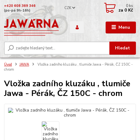
0
ks
+420 608 369 346
CZK
za
0 Kč
(po-pá 9h-16h)
Menu
Hledat
Úvod
JAWA
Vložka zadního kluzáku , tlumiče Jawa - Pérák, ČZ 150C -
chrom
Vložka zadního kluzáku , tlumiče
Jawa - Pérák, ČZ 150C - chrom