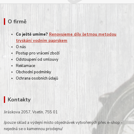
O firmě
Co ještě umíme?
Renovujeme díly šetrnou metodou
tryskání vodním paprskem
O nás
Postup pro vrácení zboží
Odstoupení od smlouvy
Reklamace
Obchodní podmínky
Ochrana osobních údajů
Kontakty
Jiráskova 2057, Vsetín, 755 01
/pouze sklad a výdejní místo objednávek vytvořených přes e-shop -
nejedná se o kamennou prodejnu/