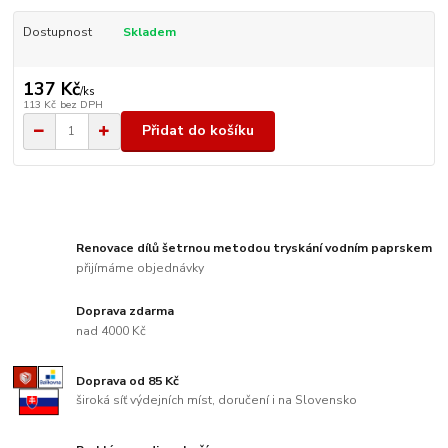
Dostupnost
Skladem
137 Kč
/
ks
113 Kč
bez DPH
Přidat do košíku
Renovace dílů šetrnou metodou tryskání vodním paprskem
přijímáme objednávky
Doprava zdarma
nad 4000 Kč
Doprava od 85 Kč
široká síť výdejních míst, doručení i na Slovensko