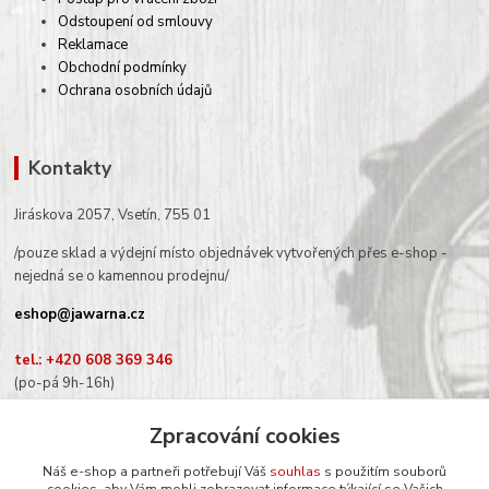
Odstoupení od smlouvy
Reklamace
Obchodní podmínky
Ochrana osobních údajů
Kontakty
Jiráskova 2057, Vsetín, 755 01
/pouze sklad a výdejní místo objednávek vytvořených přes e-shop -
nejedná se o kamennou prodejnu/
eshop@jawarna.cz
tel.: +420 608 369 346
(po-pá 9h-16h)
Zpracování cookies
Náš e-shop a partneři potřebují Váš
souhlas
s použitím souborů
cookies, aby Vám mohli zobrazovat informace týkající se Vašich