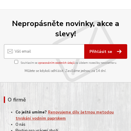
Nepropásněte novinky, akce a
slevy!
Přihlásit se
Souhlasím se
zpracováním osobních údajů
za účelem rozesílky newsletteru.
Můžete se kdykoli odhlásit. Zasíláme jednou za 14 dní.
O firmě
Co ještě umíme?
Renovujeme díly šetrnou metodou
tryskání vodním paprskem
O nás
Postup pro vrácení zboží