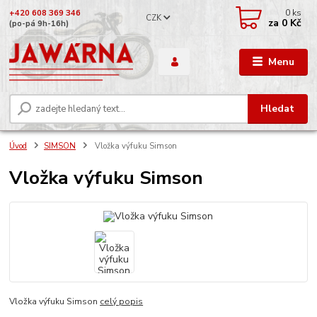
0
ks
+420 608 369 346
CZK
za
0 Kč
(po-pá 9h-16h)
Menu
Hledat
Úvod
SIMSON
Vložka výfuku Simson
Vložka výfuku Simson
Vložka výfuku Simson
celý popis