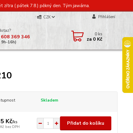
t zítra ( pátek 7.8.) pěkný den. Tým jawárna.
Přihlášení
CZK
dotaz?
0
ks
 608 369 346
za
0 Kč
á 9h-16h)
210
tupnost
Skladem
5 Kč
/
ks
Přidat do košíku
 Kč
bez DPH