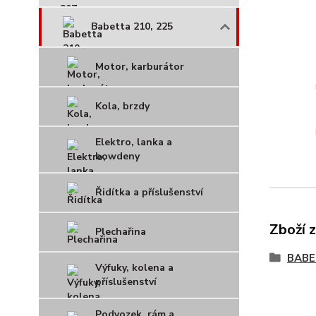
Babetta 210, 225
Motor, karburátor
Kola, brzdy
Elektro, lanka a
bowdeny
Řidítka a příslušenství
Zboží 
Plechařina
BAB
Výfuky, kolena a
příslušenství
Podvozek, rám a