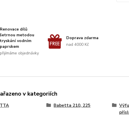
Renovace dílů
šetrnou metodou
Doprava zdarma
tryskání vodním
nad 4000 Kč
paprskem
přijímáme objednávky
zařazeno v kategoriích
ETTA
Babetta 210, 225
Výfu
přís