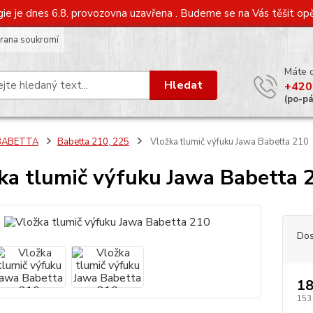
gie je dnes 6.8. provozovna uzavřena . Budeme se na Vás těšit opě
rana soukromí
Máte 
Hledat
+420
(po-p
BABETTA
Babetta 210, 225
Vložka tlumič výfuku Jawa Babetta 210
ka tlumič výfuku Jawa Babetta 
Dos
18
153