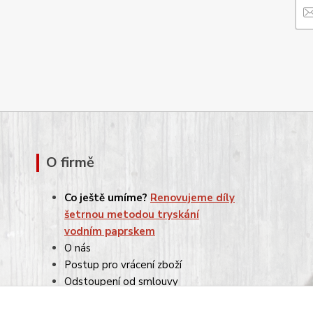
O firmě
Co ještě umíme?
Renovujeme díly
šetrnou metodou tryskání
vodním paprskem
O nás
Postup pro vrácení zboží
Odstoupení od smlouvy
Reklamace