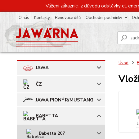
Vážení zákazníci, z důvodu odstávky el. ener
O nás
Kontakty
Renovace dílů
Obchodní podmínky
Och
Úvod
JAWA
Vlož
ČZ
JAWA PIONÝR/MUSTANG
BABETTA
Babetta 207