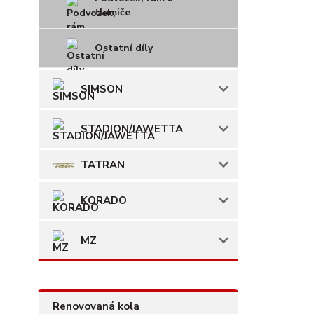
tlumiče
Ostatní díly
SIMSON
STADION/JAWETTA
TATRAN
KORADO
MZ
Renovovaná kola