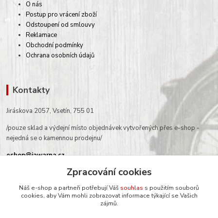
O nás
Postup pro vrácení zboží
Odstoupení od smlouvy
Reklamace
Obchodní podmínky
Ochrana osobních údajů
Kontakty
Jiráskova 2057, Vsetín, 755 01
/pouze sklad a výdejní místo objednávek vytvořených přes e-shop -
nejedná se o kamennou prodejnu/
eshop@jawarna.cz
Zpracování cookies
tel.: +420 608 369 346
(po-pá 9h-16h)
Náš e-shop a partneři potřebují Váš
souhlas
s použitím souborů
cookies, aby Vám mohli zobrazovat informace týkající se Vašich
zájmů.