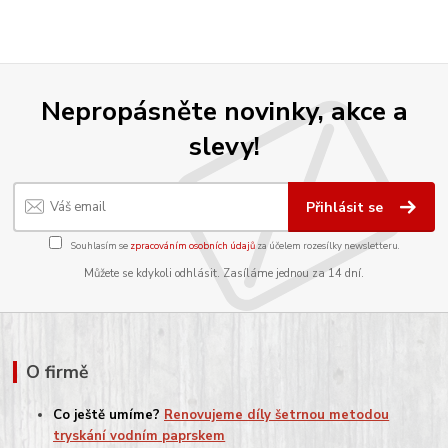
Nepropásněte novinky, akce a
slevy!
Přihlásit se
Souhlasím se
zpracováním osobních údajů
za účelem rozesílky newsletteru.
Můžete se kdykoli odhlásit. Zasíláme jednou za 14 dní.
O firmě
Co ještě umíme?
Renovujeme díly šetrnou metodou
tryskání vodním paprskem