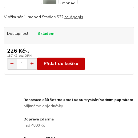
Vložka sání - moped Stadion S22
celý popis
Dostupnost
Skladem
226 Kč
/
ks
187 Kč
bez DPH
Přidat do košíku
Renovace dílů šetrnou metodou tryskání vodním paprskem
přijímáme objednávky
Doprava zdarma
nad 4000 Kč