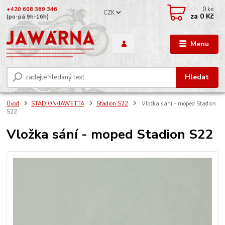
0
ks
+420 608 369 346
CZK
za
0 Kč
(po-pá 9h-16h)
Menu
Hledat
Úvod
STADION/JAWETTA
Stadion S22
Vložka sání - moped Stadion
S22
Vložka sání - moped Stadion S22