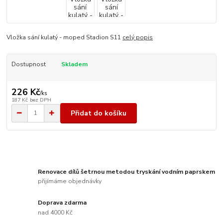
Vložka sání kulatý - moped Stadion S11
celý popis
Dostupnost
Skladem
226 Kč
/
ks
187 Kč
bez DPH
Přidat do košíku
Renovace dílů šetrnou metodou tryskání vodním paprskem
přijímáme objednávky
Doprava zdarma
nad 4000 Kč