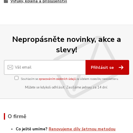
Výfuky, kolena a příslušenství
Nepropásněte novinky, akce a
slevy!
Přihlásit se
Souhlasím se
zpracováním osobních údajů
za účelem rozesílky newsletteru.
Můžete se kdykoli odhlásit. Zasíláme jednou za 14 dní.
O firmě
Co ještě umíme?
Renovujeme díly šetrnou metodou