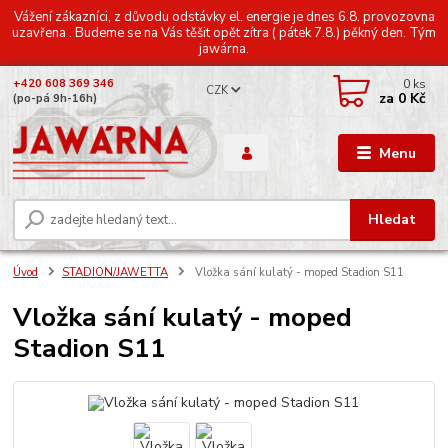
Vážení zákazníci, z důvodu odstávky el. energie je dnes 6.8. provozovna
uzavřena . Budeme se na Vás těšit opět zítra ( pátek 7.8.) pěkný den. Tým
jawárna.
0
ks
+420 608 369 346
CZK
za
0 Kč
(po-pá 9h-16h)
Menu
Hledat
Úvod
STADION/JAWETTA
Vložka sání kulatý - moped Stadion S11
Vložka sání kulatý - moped
Stadion S11