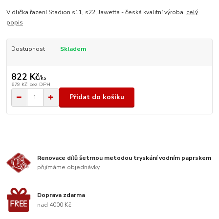
Vidlička řazení Stadion s11, s22, Jawetta - česká kvalitní výroba.
celý
popis
Dostupnost
Skladem
822 Kč
/
ks
679 Kč
bez DPH
Přidat do košíku
Renovace dílů šetrnou metodou tryskání vodním paprskem
přijímáme objednávky
Doprava zdarma
nad 4000 Kč