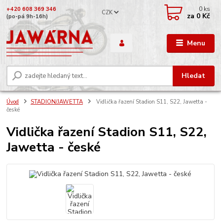
0
ks
+420 608 369 346
CZK
za
0 Kč
(po-pá 9h-16h)
Menu
Hledat
Úvod
STADION/JAWETTA
Vidlička řazení Stadion S11, S22, Jawetta -
české
Vidlička řazení Stadion S11, S22,
Jawetta - české