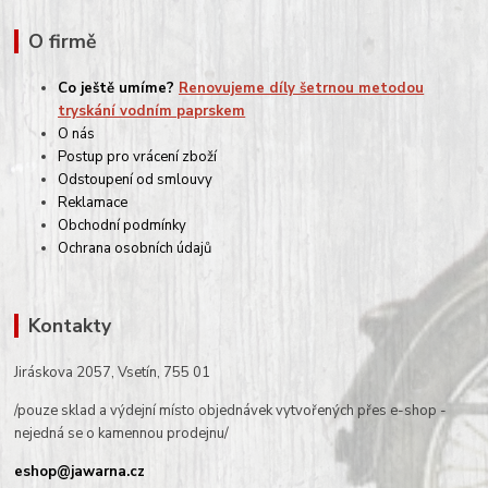
O firmě
Co ještě umíme?
Renovujeme díly šetrnou metodou
tryskání vodním paprskem
O nás
Postup pro vrácení zboží
Odstoupení od smlouvy
Reklamace
Obchodní podmínky
Ochrana osobních údajů
Kontakty
Jiráskova 2057, Vsetín, 755 01
/pouze sklad a výdejní místo objednávek vytvořených přes e-shop -
nejedná se o kamennou prodejnu/
eshop@jawarna.cz