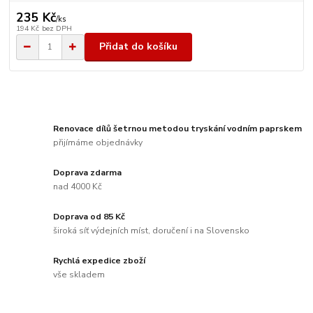
235 Kč
/
ks
194 Kč
bez DPH
Přidat do košíku
Renovace dílů šetrnou metodou tryskání vodním paprskem
přijímáme objednávky
Doprava zdarma
nad 4000 Kč
Doprava od 85 Kč
široká síť výdejních míst, doručení i na Slovensko
Rychlá expedice zboží
vše skladem