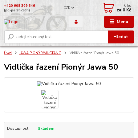
0
ks
+420 608 369 346
CZK
za
0 Kč
(po-pá 9h-16h)
Menu
Hledat
Úvod
JAWA PIONÝR/MUSTANG
Vidlička řazení Pionýr Jawa 50
Vidlička řazení Pionýr Jawa 50
Dostupnost
Skladem