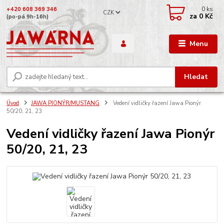
0
ks
+420 608 369 346
CZK
za
0 Kč
(po-pá 9h-16h)
Menu
Hledat
Úvod
JAWA PIONÝR/MUSTANG
Vedení vidličky řazení Jawa Pionýr
50/20, 21, 23
Vedení vidličky řazení Jawa Pionýr
50/20, 21, 23