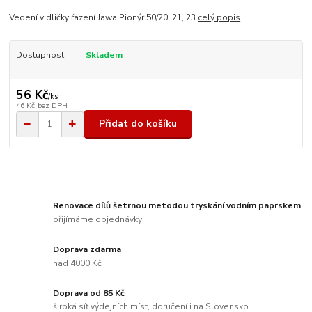
Vedení vidličky řazení Jawa Pionýr 50/20, 21, 23
celý popis
Dostupnost
Skladem
56 Kč
/
ks
46 Kč
bez DPH
Přidat do košíku
Renovace dílů šetrnou metodou tryskání vodním paprskem
přijímáme objednávky
Doprava zdarma
nad 4000 Kč
Doprava od 85 Kč
široká síť výdejních míst, doručení i na Slovensko