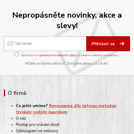
Nepropásněte novinky, akce a
slevy!
Přihlásit se
Souhlasím se
zpracováním osobních údajů
za účelem rozesílky newsletteru.
Můžete se kdykoli odhlásit. Zasíláme jednou za 14 dní.
O firmě
Co ještě umíme?
Renovujeme díly šetrnou metodou
tryskání vodním paprskem
O nás
Postup pro vrácení zboží
Odstoupení od smlouvy