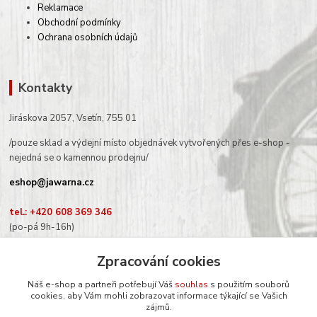
Reklamace
Obchodní podmínky
Ochrana osobních údajů
Kontakty
Jiráskova 2057, Vsetín, 755 01
/pouze sklad a výdejní místo objednávek vytvořených přes e-shop -
nejedná se o kamennou prodejnu/
eshop@jawarna.cz
tel.: +420 608 369 346
(po-pá 9h-16h)
Zpracování cookies
Náš e-shop a partneři potřebují Váš
souhlas
s použitím souborů
cookies, aby Vám mohli zobrazovat informace týkající se Vašich
Sledujte nás na Facebooku
zájmů.