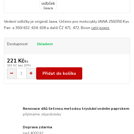
Vedení vidličky je originál Jawa. Určeno pro motocykly JAWA 250/350 Kyv.
Pan. a 350/ 632, 634, 638 a další ČZ 471, 472, Bizon
celý popis
Dostupnost
Skladem
221 Kč
/
ks
183 Kč
bez DPH
Přidat do košíku
Renovace dílů šetrnou metodou tryskání vodním paprskem
přijímáme objednávky
Doprava zdarma
nad 4000 Kč