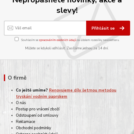
slevy!
Přihlásit se
Souhlasím se
zpracováním osobních údajů
za účelem rozesílky newsletteru.
Můžete se kdykoli odhlásit. Zasíláme jednou za 14 dní.
O firmě
Co ještě umíme?
Renovujeme díly šetrnou metodou
tryskání vodním paprskem
O nás
Postup pro vrácení zboží
Odstoupení od smlouvy
Reklamace
Obchodní podmínky