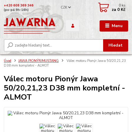
0
ks
+420 608 369 346
CZK
za
0 Kč
(po-pá 9h-16h)
Menu
Hledat
Úvod
JAWA PIONÝR/MUSTANG
Válec motoru Pionýr Jawa 50/20,21,23
D38 mm kompletní - ALMOT
Válec motoru Pionýr Jawa
50/20,21,23 D38 mm kompletní -
ALMOT