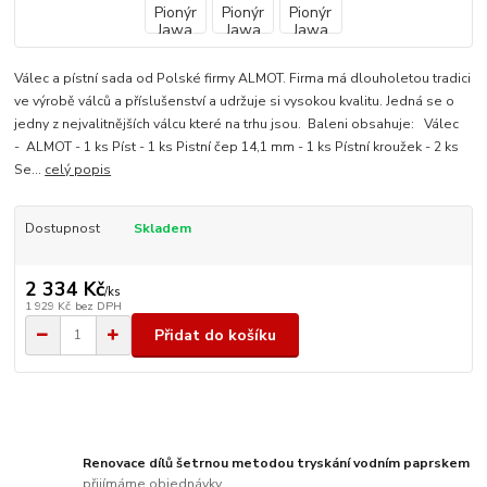
Válec a pístní sada od Polské firmy ALMOT. Firma má dlouholetou tradici
ve výrobě válců a příslušenství a udržuje si vysokou kvalitu. Jedná se o
jedny z nejvalitnějších válcu které na trhu jsou. Baleni obsahuje: Válec
- ALMOT - 1 ks Píst - 1 ks Pistní čep 14,1 mm - 1 ks Pístní kroužek - 2 ks
Se...
celý popis
Dostupnost
Skladem
2 334 Kč
/
ks
1 929 Kč
bez DPH
Přidat do košíku
Renovace dílů šetrnou metodou tryskání vodním paprskem
přijímáme objednávky