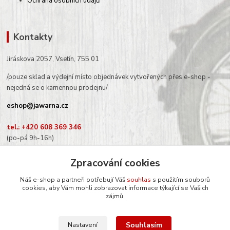
Ochrana osobních údajů
Kontakty
Jiráskova 2057, Vsetín, 755 01
/pouze sklad a výdejní místo objednávek vytvořených přes e-shop -
nejedná se o kamennou prodejnu/
eshop@jawarna.cz
tel.: +420 608 369 346
(po-pá 9h-16h)
Zpracování cookies
Náš e-shop a partneři potřebují Váš
souhlas
s použitím souborů
cookies, aby Vám mohli zobrazovat informace týkající se Vašich
Sledujte nás na Facebooku
zájmů.
Souhlasím
Nastavení