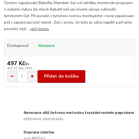
Tyristor zapalování Babetty Standart. byl od začátku montován propojen
s induční cívkou do všech Babett než jej vlivem vývoje nahradili
tyristorem Gyt. Při poruše v tyristoru rovnou montujeme i nový zapalovací
pól ( zapalovací pól stand., Gyt.) proto, že toto je zdroj napětí a při jeho
poruše( nejč...
celý popis
Dostupnost
Skladem
497 Kč
/
ks
411 Kč
bez DPH
Přidat do košíku
Renovace dílů šetrnou metodou tryskání vodním paprskem
přijímáme objednávky
Doprava zdarma
nad 4000 Kč