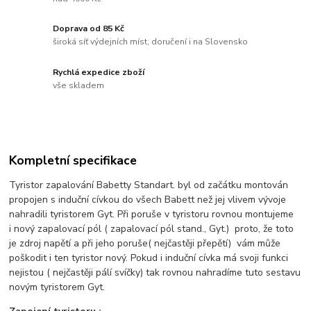
Doprava od 85 Kč
široká síť výdejních míst, doručení i na Slovensko
Rychlá expedice zboží
vše skladem
Kompletní specifikace
Tyristor zapalování Babetty Standart. byl od začátku montován
propojen s induční cívkou do všech Babett než jej vlivem vývoje
nahradili tyristorem Gyt. Při poruše v tyristoru rovnou montujeme
i nový zapalovací pól ( zapalovací pól stand., Gyt.) proto, že toto
je zdroj napětí a při jeho poruše( nejčastěji přepětí) vám může
poškodit i ten tyristor nový. Pokud i induční cívka má svoji funkci
nejistou ( nejčastěji pálí svíčky) tak rovnou nahradíme tuto sestavu
novým tyristorem Gyt.