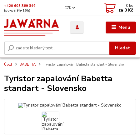
0
ks
+420 608 369 346
CZK
za
0 Kč
(po-pá 9h-16h)
Menu
Hledat
Úvod
BABETTA
Tyristor zapalování Babetta standart - Slovensko
Tyristor zapalování Babetta
standart - Slovensko