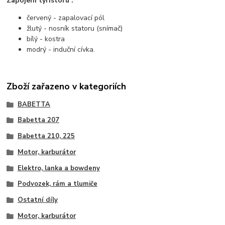
Zapojení tyristoru :
červený - zapalovací pól
žlutý - nosník statoru (snímač)
bílý - kostra
modrý - induční cívka.
Zboží zařazeno v kategoriích
BABETTA
Babetta 207
Babetta 210, 225
Motor, karburátor
Elektro, lanka a bowdeny
Podvozek, rám a tlumiče
Ostatní díly
Motor, karburátor