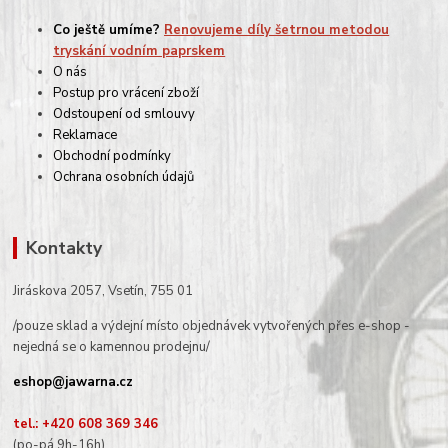
Co ještě umíme?
Renovujeme díly šetrnou metodou
tryskání vodním paprskem
O nás
Postup pro vrácení zboží
Odstoupení od smlouvy
Reklamace
Obchodní podmínky
Ochrana osobních údajů
Kontakty
Jiráskova 2057, Vsetín, 755 01
/pouze sklad a výdejní místo objednávek vytvořených přes e-shop -
nejedná se o kamennou prodejnu/
eshop@jawarna.cz
tel.: +420 608 369 346
(po-pá 9h-16h)