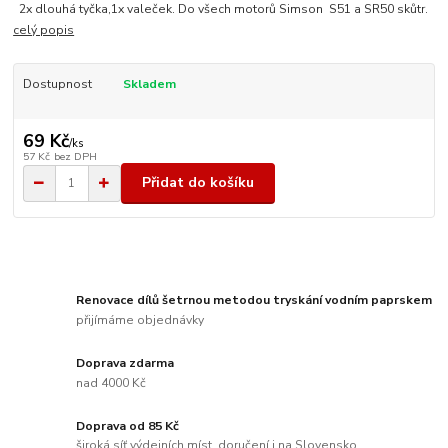
2x dlouhá tyčka,1x valeček. Do všech motorů Simson S51 a SR50 skůtr.
celý popis
Dostupnost
Skladem
69 Kč
/
ks
57 Kč
bez DPH
Přidat do košíku
Renovace dílů šetrnou metodou tryskání vodním paprskem
přijímáme objednávky
Doprava zdarma
nad 4000 Kč
Doprava od 85 Kč
široká síť výdejních míst, doručení i na Slovensko