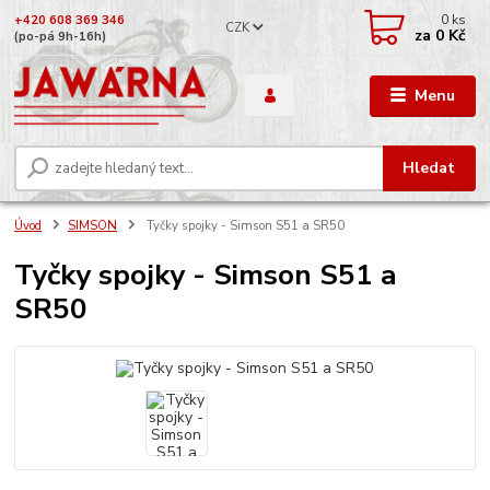
0
ks
+420 608 369 346
CZK
za
0 Kč
(po-pá 9h-16h)
Menu
Hledat
Úvod
SIMSON
Tyčky spojky - Simson S51 a SR50
Tyčky spojky - Simson S51 a
SR50