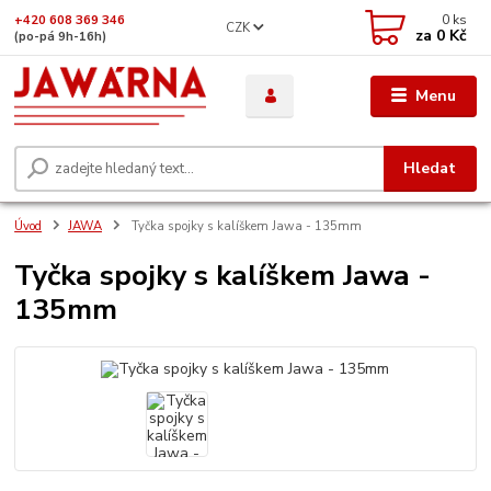
0
ks
+420 608 369 346
CZK
za
0 Kč
(po-pá 9h-16h)
Menu
Hledat
Úvod
JAWA
Tyčka spojky s kalíškem Jawa - 135mm
Tyčka spojky s kalíškem Jawa -
135mm