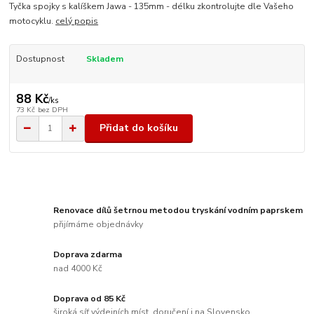
Tyčka spojky s kalíškem Jawa - 135mm - délku zkontrolujte dle Vašeho
motocyklu.
celý popis
Dostupnost
Skladem
88 Kč
/
ks
73 Kč
bez DPH
Přidat do košíku
Renovace dílů šetrnou metodou tryskání vodním paprskem
přijímáme objednávky
Doprava zdarma
nad 4000 Kč
Doprava od 85 Kč
široká síť výdejních míst, doručení i na Slovensko