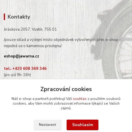
Kontakty
Jiráskova 2057, Vsetín, 755 01
/pouze sklad a výdejní místo objednávek vytvořených přes e-shop -
nejedná se o kamennou prodejnu/
eshop@jawarna.cz
tel.: +420 608 369 346
(po-pá 9h-16h)
Zpracování cookies
Náš e-shop a partneři potřebují Váš
souhlas
s použitím souborů
cookies, aby Vám mohli zobrazovat informace týkající se Vašich
Sledujte nás na Facebooku
zájmů.
Souhlasím
Nastavení