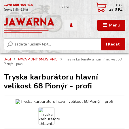
0
ks
+420 608 369 346
CZK
za
0 Kč
(po-pá 9h-16h)
Menu
Hledat
Úvod
JAWA PIONÝR/MUSTANG
Tryska karburátoru hlavní velikost 68
Pionýr - profi
Tryska karburátoru hlavní
velikost 68 Pionýr - profi