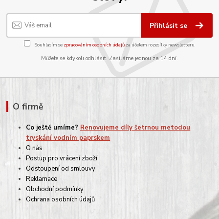
Přihlásit se
Souhlasím se
zpracováním osobních údajů
za účelem rozesílky newsletteru.
Můžete se kdykoli odhlásit. Zasíláme jednou za 14 dní.
O firmě
Co ještě umíme?
Renovujeme díly šetrnou metodou
tryskání vodním paprskem
O nás
Postup pro vrácení zboží
Odstoupení od smlouvy
Reklamace
Obchodní podmínky
Ochrana osobních údajů