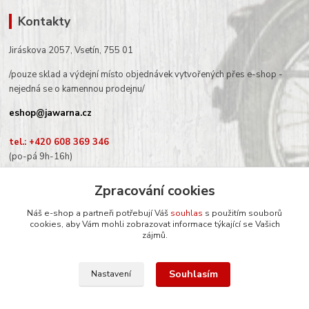
Kontakty
Jiráskova 2057, Vsetín, 755 01
/pouze sklad a výdejní místo objednávek vytvořených přes e-shop -
nejedná se o kamennou prodejnu/
eshop@jawarna.cz
tel.: +420 608 369 346
(po-pá 9h-16h)
Zpracování cookies
Náš e-shop a partneři potřebují Váš
souhlas
s použitím souborů
Sledujte nás na Facebooku
cookies, aby Vám mohli zobrazovat informace týkající se Vašich
zájmů.
Souhlasím
Nastavení
© Mgr. Kateřina Šimůnková, 2024