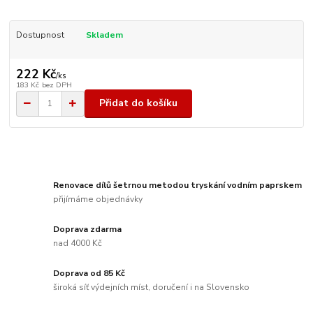
Dostupnost
Skladem
222 Kč
/
ks
183 Kč
bez DPH
Přidat do košíku
Renovace dílů šetrnou metodou tryskání vodním paprskem
přijímáme objednávky
Doprava zdarma
nad 4000 Kč
Doprava od 85 Kč
široká síť výdejních míst, doručení i na Slovensko