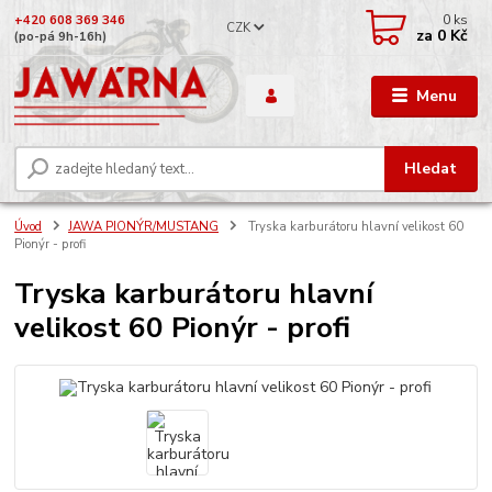
0
ks
+420 608 369 346
CZK
za
0 Kč
(po-pá 9h-16h)
Menu
Hledat
Úvod
JAWA PIONÝR/MUSTANG
Tryska karburátoru hlavní velikost 60
Pionýr - profi
Tryska karburátoru hlavní
velikost 60 Pionýr - profi