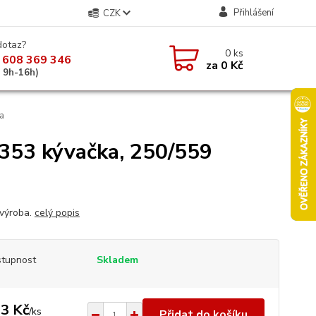
Přihlášení
CZK
dotaz?
0
ks
 608 369 346
za
0 Kč
á 9h-16h)
a
353 kývačka, 250/559
výroba.
celý popis
tupnost
Skladem
3 Kč
/
ks
Přidat do košíku