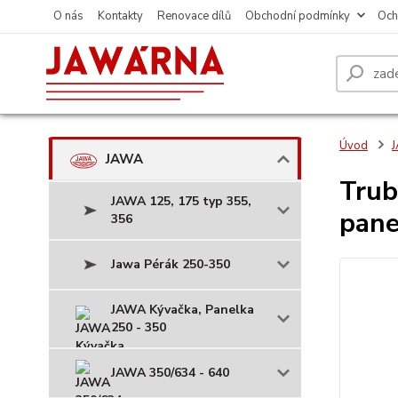
O nás
Kontakty
Renovace dílů
Obchodní podmínky
Och
Úvod
JAWA
Trub
JAWA 125, 175 typ 355,
pane
356
Jawa Pérák 250-350
JAWA Kývačka, Panelka
250 - 350
JAWA 350/634 - 640