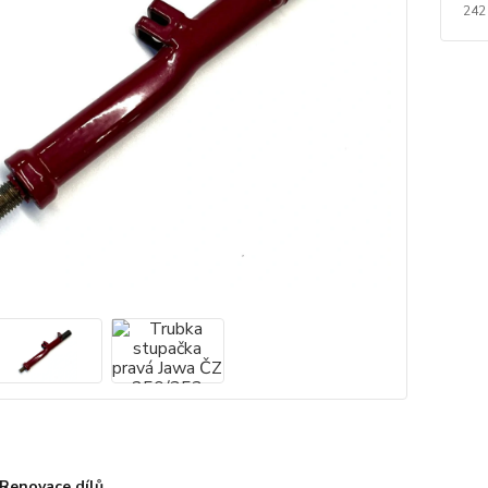
242
Renovace dílů