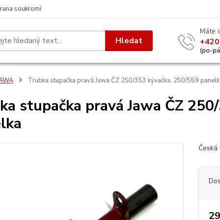
rana soukromí
Máte 
Hledat
+420
(po-p
JAWA
Trubka stupačka pravá Jawa ČZ 250/353 kývačka, 250/559 panelk
ka stupačka pravá Jawa ČZ 250/
lka
Česká 
Dos
29