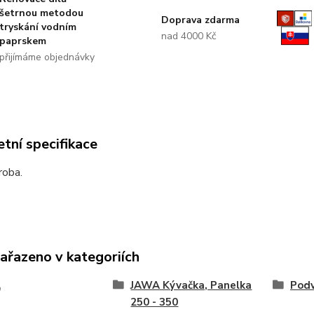
šetrnou metodou
Doprava zdarma
tryskání vodním
nad 4000 Kč
paprskem
přijímáme objednávky
tní specifikace
roba.
zařazeno v kategoriích
A
JAWA Kývačka, Panelka
Podv
250 - 350