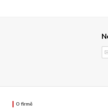
N
O firmě