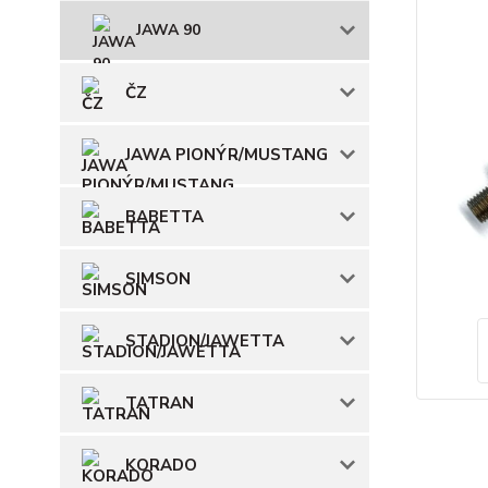
JAWA 90
ČZ
JAWA PIONÝR/MUSTANG
BABETTA
SIMSON
STADION/JAWETTA
TATRAN
KORADO