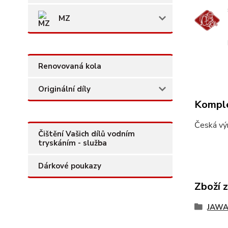
MZ
Renovovaná kola
Originální díly
Komple
Česká vý
Čištění Vašich dílů vodním
tryskáním - služba
Dárkové poukazy
Zboží 
JAW