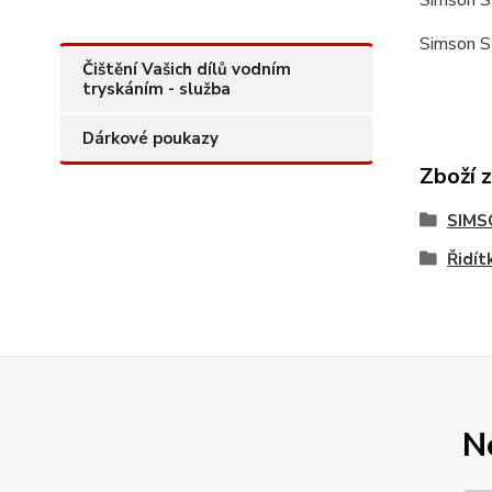
Simson S
Simson S
Čištění Vašich dílů vodním
tryskáním - služba
Dárkové poukazy
Zboží 
SIMS
Řidít
N