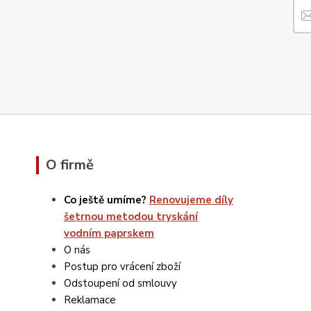
O firmě
Co ještě umíme?
Renovujeme díly
šetrnou metodou tryskání
vodním paprskem
O nás
Postup pro vrácení zboží
Odstoupení od smlouvy
Reklamace