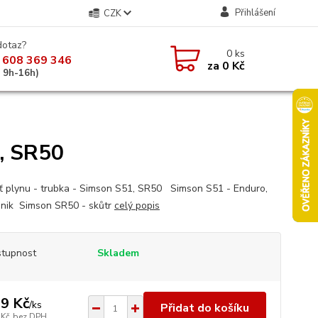
Přihlášení
CZK
dotaz?
0
ks
 608 369 346
za
0 Kč
á 9h-16h)
1, SR50
ť plynu - trubka - Simson S51, SR50 Simson S51 - Enduro,
onik Simson SR50 - skůtr
celý popis
tupnost
Skladem
9 Kč
/
ks
Přidat do košíku
 Kč
bez DPH