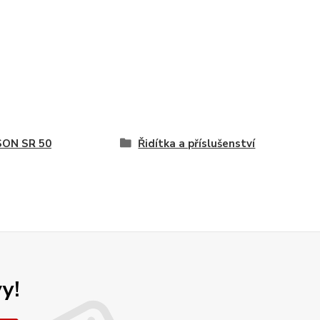
SON SR 50
Řidítka a příslušenství
y!