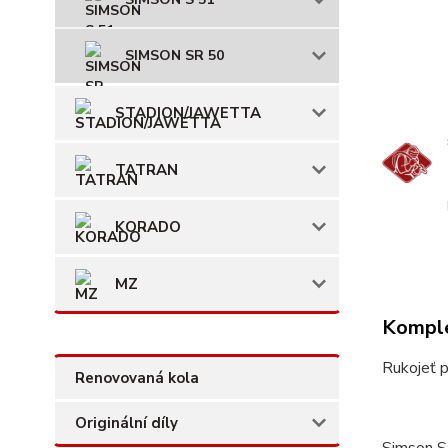
SIMSON SR 50
STADION/JAWETTA
TATRAN
KORADO
MZ
Komple
Rukojeť 
Renovovaná kola
Originální díly