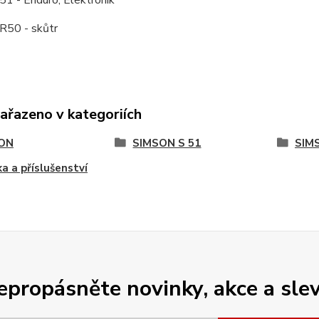
51 - Enduro, Elektronik
R50 - skůtr
zařazeno v kategoriích
ON
SIMSON S 51
SIM
ka a příslušenství
epropásněte novinky, akce a slev