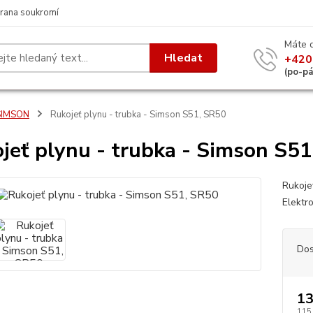
rana soukromí
Máte 
Hledat
+420
(po-p
SIMSON
Rukojeť plynu - trubka - Simson S51, SR50
jeť plynu - trubka - Simson S5
Rukoje
Elektr
Dos
13
115