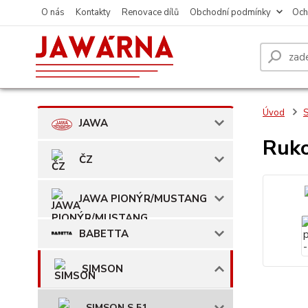
O nás
Kontakty
Renovace dílů
Obchodní podmínky
Och
Úvod
JAWA
Ruko
ČZ
JAWA PIONÝR/MUSTANG
BABETTA
SIMSON
SIMSON S 51