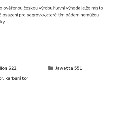
 o ověřenou českou výrobu,hlavní výhoda je,že místo
vané osazení pro segrovky,které tím pádem nemůžou
ky.
ion S22
Jawetta 551
r, karburátor