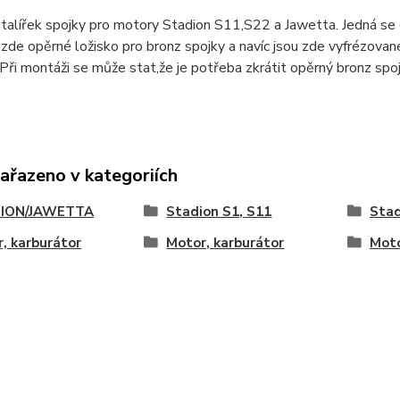
 talířek spojky pro motory Stadion S11,S22 a Jawetta. Jedná se
e zde opěrné ložisko pro bronz spojky a navíc jsou zde vyfrézo
 Při montáži se může stat,že je potřeba zkrátit opěrný bronz spoj
zařazeno v kategoriích
ION/JAWETTA
Stadion S1, S11
Stad
, karburátor
Motor, karburátor
Moto