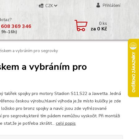
Přihlášení
CZK
dotaz?
0
ks
 608 369 346
za
0 Kč
á 9h-16h)
ložiskem a vybráním pro segrovky
žiskem a vybráním pro
čný talířek spojky pro motory Stadion S11,S22 a Jawetta. Jedná
věřenou českou výrobu,hlavní výhoda je,že místo kuličky je zde
 ložisko pro bronz spojky a navíc jsou zde vyfrézované
í pro segrovky,které tím pádem nemůžou vyskočit. Při montáži
 stat,že je potřeba zkrátit...
celý popis