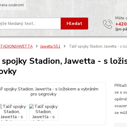
rana soukromí
Máte 
Hledat
+420
(po-p
STADION/JAWETTA
Jawetta 551
Talíř spojky Stadion, Jawetta - s 
ř spojky Stadion, Jawetta - s lo
ovky
Přítla
se o o
opěrné
osazen
se může