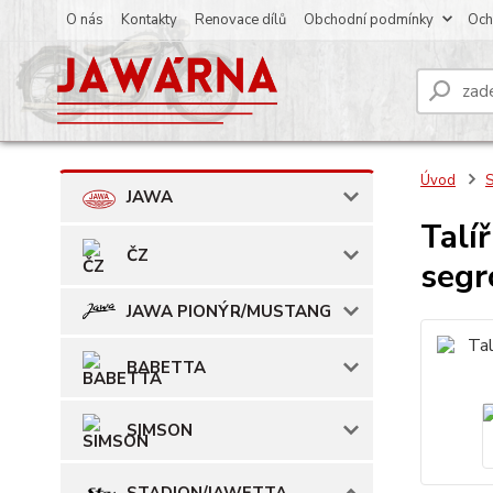
O nás
Kontakty
Renovace dílů
Obchodní podmínky
Och
Úvod
JAWA
Talí
ČZ
segr
JAWA PIONÝR/MUSTANG
BABETTA
SIMSON
STADION/JAWETTA