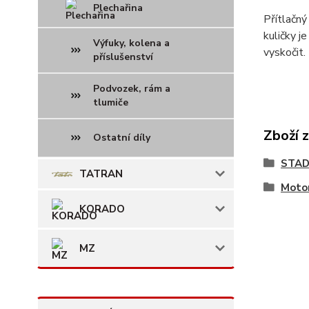
Plechařina
Přítlačný
kuličky j
Výfuky, kolena a
vyskočit.
příslušenství
Podvozek, rám a
tlumiče
Zboží 
Ostatní díly
STAD
TATRAN
Motor
KORADO
MZ