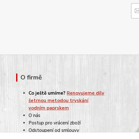
O firmě
Co ještě umíme?
Renovujeme díly
šetrnou metodou tryskání
vodním paprskem
O nás
Postup pro vrácení zboží
Odstoupení od smlouvy
Reklamace