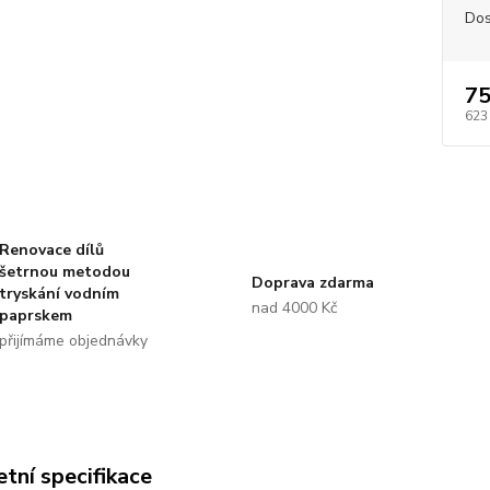
Dos
75
623
Renovace dílů
šetrnou metodou
Doprava zdarma
tryskání vodním
nad 4000 Kč
paprskem
přijímáme objednávky
tní specifikace