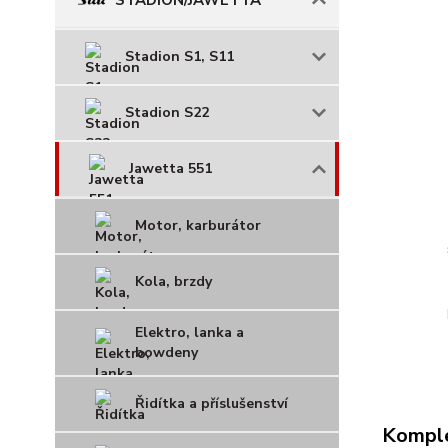
Stadion S1, S11
Stadion S22
Jawetta 551
Motor, karburátor
Kola, brzdy
Elektro, lanka a
bowdeny
Řidítka a příslušenství
Komple