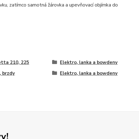
rovku, zatímco samotná žárovka a upevňovací objímka do
tta 210, 225
Elektro, lanka a bowdeny
, brzdy
Elektro, lanka a bowdeny
y!