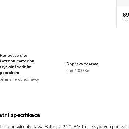
69
577
Renovace dílů
šetrnou metodou
Doprava zdarma
tryskání vodním
nad 4000 Kč
paprskem
přijímáme objednávky
tní specifikace
 s podsvícením Jawa Babetta 210. Přístroj je vybaven podsvícen