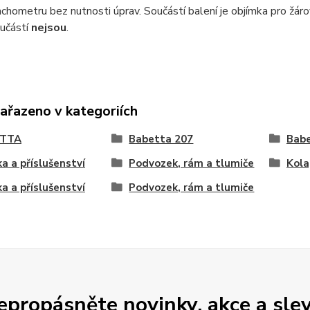
chometru bez nutnosti úprav. Součástí balení je objímka pro žá
učástí
nejsou
.
zařazeno v kategoriích
ETTA
Babetta 207
Babe
ka a příslušenství
Podvozek, rám a tlumiče
Kola
ka a příslušenství
Podvozek, rám a tlumiče
epropásněte novinky, akce a slev