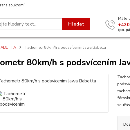
rana soukromí
Máte 
Hledat
+420
(po-p
BABETTA
Tachometr 80km/h s podsvícením Jawa Babetta
ometr 80km/h s podsvícením Ja
Tachom
podsví
tachom
žárovk
součás
Dos