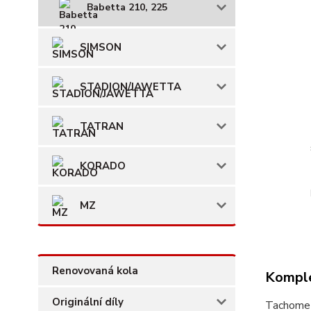
Babetta 210, 225
SIMSON
STADION/JAWETTA
TATRAN
KORADO
MZ
Renovovaná kola
Komple
Originální díly
Tachometr