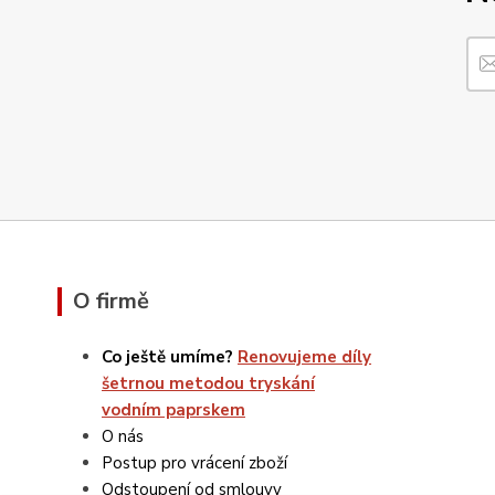
O firmě
Co ještě umíme?
Renovujeme díly
šetrnou metodou tryskání
vodním paprskem
O nás
Postup pro vrácení zboží
Odstoupení od smlouvy