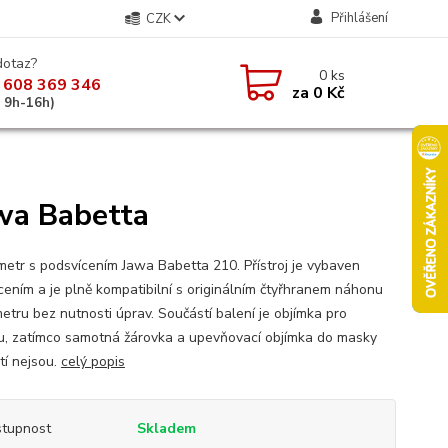
Přihlášení
CZK
dotaz?
0
ks
 608 369 346
za
0 Kč
á 9h-16h)
wa Babetta
etr s podsvícením Jawa Babetta 210. Přístroj je vybaven
cením a je plně kompatibilní s originálním čtyřhranem náhonu
etru bez nutnosti úprav. Součástí balení je objímka pro
u, zatímco samotná žárovka a upevňovací objímka do masky
tí nejsou.
celý popis
tupnost
Skladem