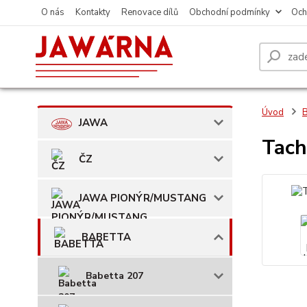
O nás
Kontakty
Renovace dílů
Obchodní podmínky
Och
Úvod
JAWA
Tach
ČZ
JAWA PIONÝR/MUSTANG
BABETTA
Babetta 207