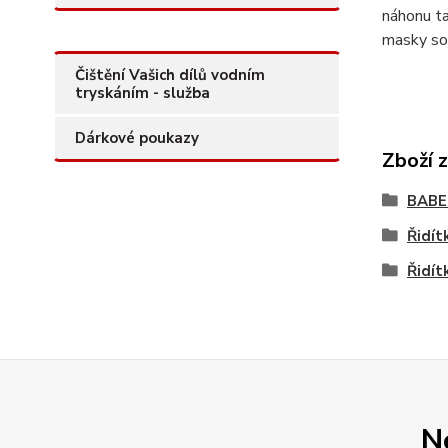
náhonu ta
masky so
Čištění Vašich dílů vodním
tryskáním - služba
Dárkové poukazy
Zboží 
BAB
Řidít
Řidít
N