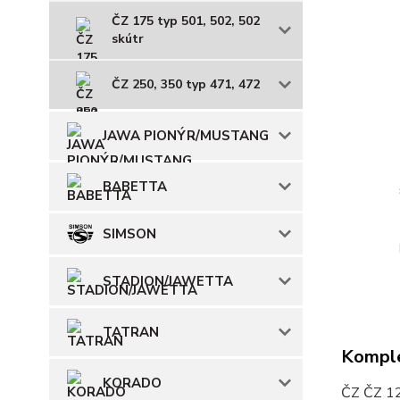
ČZ 175 typ 501, 502, 502
skútr
ČZ 250, 350 typ 471, 472
JAWA PIONÝR/MUSTANG
BABETTA
SIMSON
STADION/JAWETTA
TATRAN
Komple
KORADO
ČZ ČZ 12