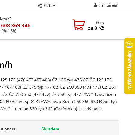
Přihlášení
CZK
dotaz?
0
ks
 608 369 346
za
0 Kč
á 9h-16h)
m/h
125,175 (476,477,487,488) ČZ 125 typ 476 ČZ ČZ 125,175
77,487,488) ČZ 175 typ 477 ČZ ČZ 250,350 (471,472) ČZ 250
1 ČZ ČZ 250,350 (471,472) ČZ 350 typ 472 JAWA Jawa Bizon
0 250 Bizon typ 623 JAWA Jawa Bizon 250,350 350 Bizon typ
WA Californian 350 typ 362 (Californian) J...
celý popis
tupnost
Skladem