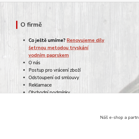
O firmě
Co ještě umíme?
Renovujeme díly
šetrnou metodou tryskání
vodním paprskem
O nás
Postup pro vrácení zboží
Odstoupení od smlouvy
Reklamace
Obchodní podmínky
Ochrana osobních údajů
Náš e-shop a partn