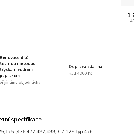
1 
1 4
Renovace dílů
šetrnou metodou
Doprava zdarma
tryskání vodním
nad 4000 Kč
paprskem
přijímáme objednávky
tní specifikace
5,175 (476,477,487,488) ČZ 125 typ 476