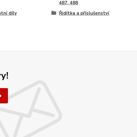
487, 488
tní díly
Řidítka a příslušenství
y!