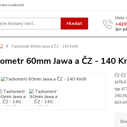
rana soukromí
Máte 
Hledat
+420
(po-p
ČZ
Tachometr 60mm Jawa a ČZ - 140 Km/h
ometr 60mm Jawa a ČZ - 140 K
ČZ ČZ 
(476,4
typ 47
250,35
633 JA
Dos