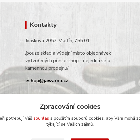
Kontakty
Jiráskova 2057, Vsetín, 755 01
/pouze sklad a výdejní místo objednávek
vytvořených přes e-shop - nejedná se o
kamennou prodejnu/
eshop@jawarna.cz
tel.: +420 608 369 346
(po-pá 9h-16h)
Zpracování cookies
eři potřebují Váš
souhlas
s použitím souborů cookies, aby Vám mohli z
týkající se Vašich zájmů.