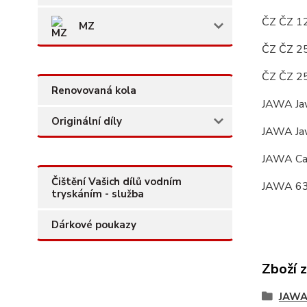
ČZ ČZ 12
MZ
ČZ ČZ 25
ČZ ČZ 25
Renovovaná kola
JAWA Jaw
Originální díly
JAWA Jaw
JAWA Cali
Čištění Vašich dílů vodním
JAWA 63
tryskáním - služba
Dárkové poukazy
Zboží 
JAW