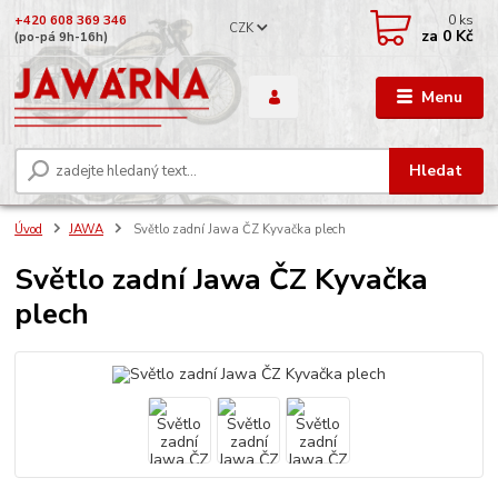
0
ks
+420 608 369 346
CZK
za
0 Kč
(po-pá 9h-16h)
Menu
Hledat
Úvod
JAWA
Světlo zadní Jawa ČZ Kyvačka plech
Světlo zadní Jawa ČZ Kyvačka
plech