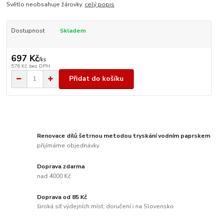
Světlo neobsahuje žárovky.
celý popis
Dostupnost
Skladem
697 Kč
/
ks
576 Kč
bez DPH
Přidat do košíku
Renovace dílů šetrnou metodou tryskání vodním paprskem
přijímáme objednávky
Doprava zdarma
nad 4000 Kč
Doprava od 85 Kč
široká síť výdejních míst, doručení i na Slovensko