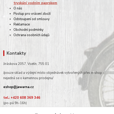
tryskání vodním paprskem
O nás
Postup pro vrácení zboží
Odstoupení od smlouvy
Reklamace
Obchodní podmínky
Ochrana osobních údajů
Kontakty
Jiráskova 2057, Vsetín, 755 01
/pouze sklad a výdejní místo objednávek vytvořených přes e-shop -
nejedná se o kamennou prodejnu/
eshop@jawarna.cz
tel.: +420 608 369 346
(po-pá 9h-16h)