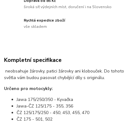
Doprava od 85 Kč
široká síť výdejních míst, doručení i na Slovensko
Rychlá expedice zboží
vše skladem
Kompletní specifikace
neobsahuje žárovky, patici žárovky ani klobouček. Do tohoto
světla vám budou pasovat chybějící díly s originálu.
Určeno pro motocykly:
Jawa 175/250/350 - Kyvačka
Jawa-ČZ 125/175 - 355, 356
ČZ 125/175/250 - 450, 453, 455, 470
ČZ 175 - 501, 502