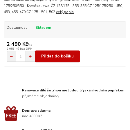
175/250/350 - Kyvačka Jawa-ČZ 125/175 - 355, 356 ČZ 125/175/250 - 450,
453, 455, 470 ČZ 175 - 501, 502
celý popis
Dostupnost
Skladem
2 490 Kč
/
ks
2 058 Kč
bez DPH
Přidat do košíku
Renovace dílů šetrnou metodou tryskání vodním paprskem
přijímáme objednávky
Doprava zdarma
nad 4000 Kč