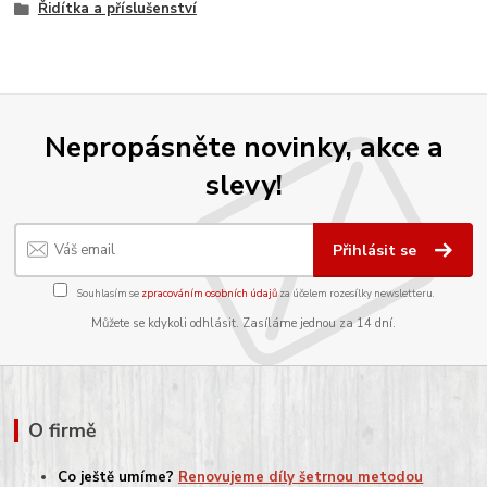
Řidítka a příslušenství
Nepropásněte novinky, akce a
slevy!
Přihlásit se
Souhlasím se
zpracováním osobních údajů
za účelem rozesílky newsletteru.
Můžete se kdykoli odhlásit. Zasíláme jednou za 14 dní.
O firmě
Co ještě umíme?
Renovujeme díly šetrnou metodou