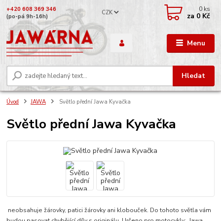
0
ks
+420 608 369 346
CZK
za
0 Kč
(po-pá 9h-16h)
Menu
Hledat
Úvod
JAWA
Světlo přední Jawa Kyvačka
Světlo přední Jawa Kyvačka
neobsahuje žárovky, patici žárovky ani klobouček. Do tohoto světla vám
budou pasovat chybějící díly s originálu. Určeno pro motocykly: Jawa